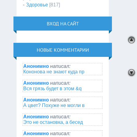
Здоровье
[817]
ВХОД НА САЙТ
НОВЫЕ КОММЕНТАРИИ
Анонимно
написал:
Кононова не знают куда пр
Анонимно
написал:
Вся грязь будет в этом &q
Анонимно
написал:
А цвет? Похуже не могли в
Анонимно
написал:
Это не остановка, а бесед
Анонимно
написал: