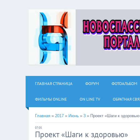
ГЛАВНАЯ СТРАНИЦА
ФОРУМ
ФОТОАЛЬБОМ
ФИЛЬМЫ ОNLINE
ON LINE TV
ОБРАТНАЯ СВЯ
Главная
»
2017
»
Июнь
»
3
»
Проект «Шаги к здоровью
07:05
Проект «Шаги к здоровью»