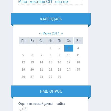
А вот местная СП - она же
КАЛЕНДАРЬ
«
Июнь 2017
»
Пн
Вт
Ср
Чт
Пт
Сб
Вс
1
2
3
4
5
6
7
8
9
10
11
12
13
14
15
16
17
18
19
20
21
22
23
24
25
26
27
28
29
30
НАШ ОПРОС
Оцените новый дизайн сайта
5