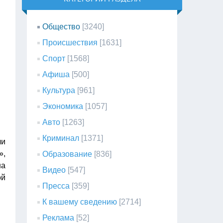
Общество
[3240]
Происшествия
[1631]
Спорт
[1568]
Афиша
[500]
Культура
[961]
Экономика
[1057]
Авто
[1263]
Криминал
[1371]
чи
»,
Образование
[836]
на
Видео
[547]
ой
Пресса
[359]
К вашему сведению
[2714]
Реклама
[52]