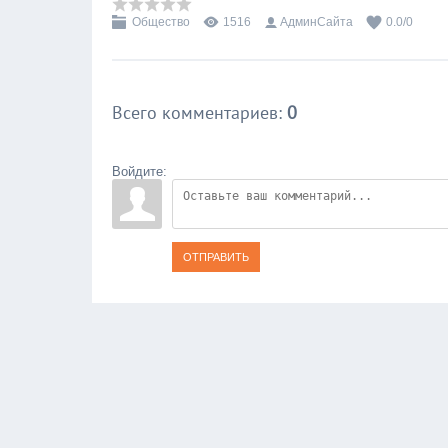
Общество
1516
АдминСайта
0.0
/
0
Всего комментариев
:
0
Войдите:
ОТПРАВИТЬ