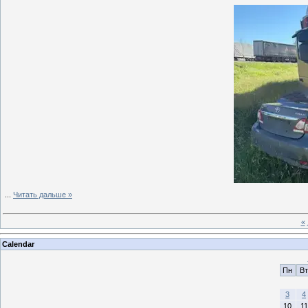
...
Читать дальше »
«
Calendar
Пн
Вт
3
4
10
11