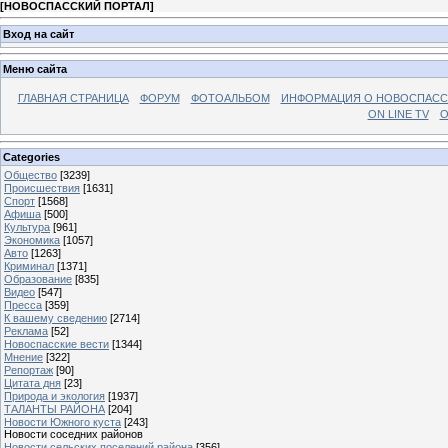
[
НОВОСПАССКИЙ ПОРТАЛ
]
Вход на сайт
Меню сайта
ГЛАВНАЯ СТРАНИЦА
ФОРУМ
ФОТОАЛЬБОМ
ИНФОРМАЦИЯ О НОВОСПАС
ON LINE TV
О
Categories
Общество
[3239]
Происшествия
[1631]
Спорт
[1568]
Афиша
[500]
Культура
[961]
Экономика
[1057]
Авто
[1263]
Криминал
[1371]
Образование
[835]
Видео
[547]
Пресса
[359]
К вашему сведению
[2714]
Реклама
[52]
Новоспасские вести
[1344]
Мнение
[322]
Репортаж
[90]
Цитата дня
[23]
Природа и экология
[1937]
ТАЛАНТЫ РАЙОНА
[204]
Новости Южного куста
[243]
Новости соседних районов
Новости сельских поселений района
[356]