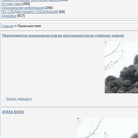
Острая тема
[355]
Официальная информация
[266]
ПО СЛЕДАМ НАШИХ ПУБЛИКАЦИЙ
[65]
Здоровье
[817]
Главная
»
Происшествия
Продолжается локализация очагов возгорания после утренних ударов
...
Читать дальше »
АТАКА БПЛА