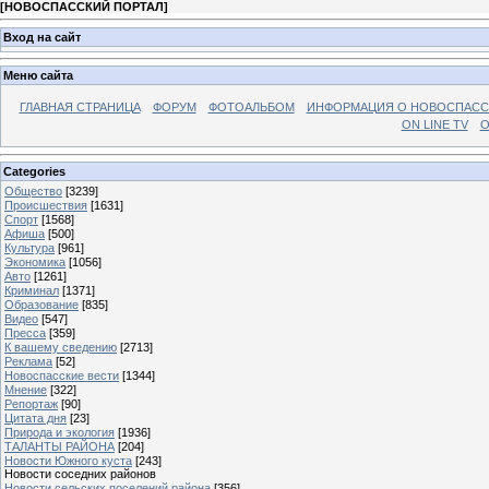
[
НОВОСПАССКИЙ ПОРТАЛ
]
Вход на сайт
Меню сайта
ГЛАВНАЯ СТРАНИЦА
ФОРУМ
ФОТОАЛЬБОМ
ИНФОРМАЦИЯ О НОВОСПАС
ON LINE TV
О
Categories
Общество
[3239]
Происшествия
[1631]
Спорт
[1568]
Афиша
[500]
Культура
[961]
Экономика
[1056]
Авто
[1261]
Криминал
[1371]
Образование
[835]
Видео
[547]
Пресса
[359]
К вашему сведению
[2713]
Реклама
[52]
Новоспасские вести
[1344]
Мнение
[322]
Репортаж
[90]
Цитата дня
[23]
Природа и экология
[1936]
ТАЛАНТЫ РАЙОНА
[204]
Новости Южного куста
[243]
Новости соседних районов
Новости сельских поселений района
[356]