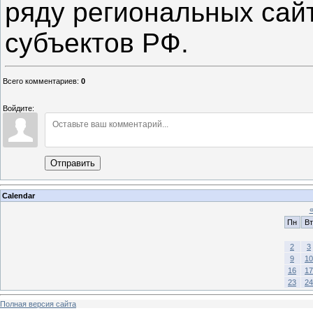
ряду региональных сай
субъектов РФ.
Всего комментариев
:
0
Войдите:
Отправить
Calendar
Пн
Вт
2
3
9
10
16
17
23
24
Полная версия сайта