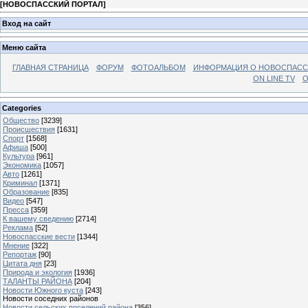
[
НОВОСПАССКИЙ ПОРТАЛ
]
Вход на сайт
Меню сайта
ГЛАВНАЯ СТРАНИЦА
ФОРУМ
ФОТОАЛЬБОМ
ИНФОРМАЦИЯ О НОВОСПАС
ON LINE TV
О
Categories
Общество
[3239]
Происшествия
[1631]
Спорт
[1568]
Афиша
[500]
Культура
[961]
Экономика
[1057]
Авто
[1261]
Криминал
[1371]
Образование
[835]
Видео
[547]
Пресса
[359]
К вашему сведению
[2714]
Реклама
[52]
Новоспасские вести
[1344]
Мнение
[322]
Репортаж
[90]
Цитата дня
[23]
Природа и экология
[1936]
ТАЛАНТЫ РАЙОНА
[204]
Новости Южного куста
[243]
Новости соседних районов
Новости сельских поселений района
[356]