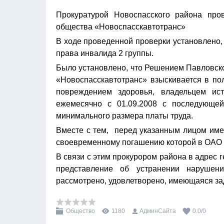
Прокуратурой Новоспасского района пров
общества «Новоспасскавтотранс»
В ходе проведенной проверки установлено
права инвалида 2 группы.
Было установлено, что Решением Павловско
«Новоспасскавтотранс» взыскивается в пол
повреждением здоровья, владельцем ис
ежемесячно с 01.09.2008 с последующе
минимального размера платы труда.
Вместе с тем, перед указанным лицом имее
своевременному погашению которой в ОАО 
В связи с этим прокурором района в адрес
представление об устранении нарушени
рассмотрено, удовлетворено, имеющаяся за
Общество
1180
АдминСайта
0.0
/
0