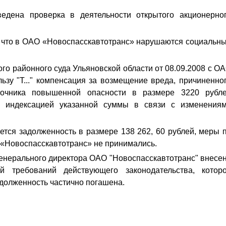
едена проверка в деятельности открытого акционерно
, что в ОАО «Новоспасскавтотранс» нарушаются социальн
го районного суда Ульяновской области от 08.09.2008 с О
ьзу "Т..." компенсация за возмещение вреда, причиненно
точника повышенной опасности в размере 3220 рубл
й индексацией указанной суммы в связи с изменения
тся задолженность в размере 138 262, 60 рублей, меры 
«Новоспасскавтотранс» не принимались.
 генерального директора ОАО "Новоспасскавтотранс" внесе
й требований действующего законодательства, котор
долженность частично погашена.