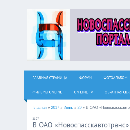
ГЛАВНАЯ СТРАНИЦА
ФОРУМ
ФОТОАЛЬБОМ
ФИЛЬМЫ ОNLINE
ON LINE TV
ОБРАТНАЯ СВЯ
Главная
»
2017
»
Июнь
»
29
»
В ОАО «Новоспасскавто
21:27
В ОАО «Новоспасскавтотранс»