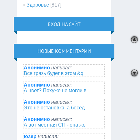
Здоровье
[817]
ВХОД НА САЙТ
НОВЫЕ КОММЕНТАРИИ
Анонимно
написал:
Вся грязь будет в этом &q
Анонимно
написал:
А цвет? Похуже не могли в
Анонимно
написал:
Это не остановка, а бесед
Анонимно
написал:
А вот местная СП - она же
юзер
написал: