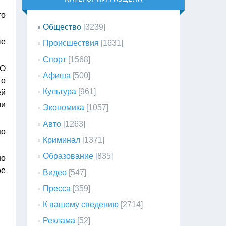
го
Общество
[3239]
ые
Происшествия
[1631]
Спорт
[1568]
АО
Афиша
[500]
го
Культура
[961]
ей
ми
Экономика
[1057]
Авто
[1263]
по
Криминал
[1371]
Образование
[835]
но
ое
Видео
[547]
Пресса
[359]
К вашему сведению
[2714]
Реклама
[52]