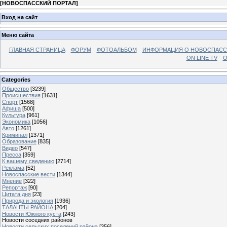
[
НОВОСПАССКИЙ ПОРТАЛ
]
Вход на сайт
Меню сайта
ГЛАВНАЯ СТРАНИЦА
ФОРУМ
ФОТОАЛЬБОМ
ИНФОРМАЦИЯ О НОВОСПАС
ON LINE TV
О
Categories
Общество
[3239]
Происшествия
[1631]
Спорт
[1568]
Афиша
[500]
Культура
[961]
Экономика
[1056]
Авто
[1261]
Криминал
[1371]
Образование
[835]
Видео
[547]
Пресса
[359]
К вашему сведению
[2714]
Реклама
[52]
Новоспасские вести
[1344]
Мнение
[322]
Репортаж
[90]
Цитата дня
[23]
Природа и экология
[1936]
ТАЛАНТЫ РАЙОНА
[204]
Новости Южного куста
[243]
Новости соседних районов
Новости сельских поселений района
[356]