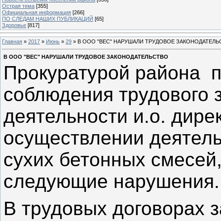
Острая тема
[355]
Официальная информация
[266]
ПО СЛЕДАМ НАШИХ ПУБЛИКАЦИЙ
[65]
Здоровье
[817]
Главная
»
2017
»
Июнь
»
29
» В ООО "ВЕС" НАРУШАЛИ ТРУДОВОЕ ЗАКОНОДАТЕЛЬ
В ООО "ВЕС" НАРУШАЛИ ТРУДОВОЕ ЗАКОНОДАТЕЛЬСТВО
Прокуратурой района п
соблюдения трудового 
деятельности и.о. дир
осуществлении деятель
сухих бетонных смесей
следующие нарушения.
В трудовых договорах