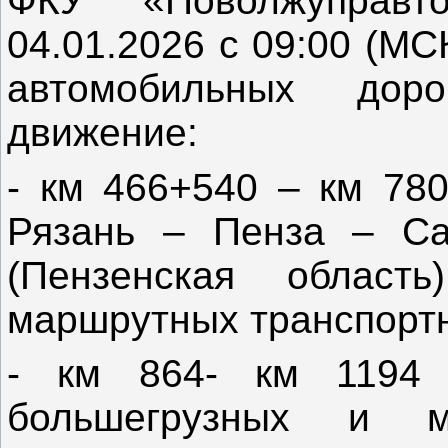
ФКУ «Поволжуправт
04.01.2026 с 09:00 (М
автомобильных дор
движение:
- км 466+540 – км 78
Рязань – Пенза – С
(Пензенская област
маршрутных транспортн
- км 864- км 1194 
большегрузных и м