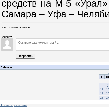
средств на М-5 «Урал»
Самара – Уфа – Челяби
Всего комментариев
:
0
Войдите:
Отправить
Calendar
Пн
Вт
5
6
12
13
19
20
26
27
Полная версия сайта