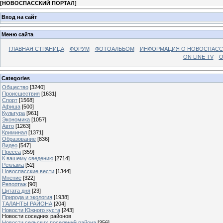
[
НОВОСПАССКИЙ ПОРТАЛ
]
Вход на сайт
Меню сайта
ГЛАВНАЯ СТРАНИЦА
ФОРУМ
ФОТОАЛЬБОМ
ИНФОРМАЦИЯ О НОВОСПАС
ON LINE TV
О
Categories
Общество
[3240]
Происшествия
[1631]
Спорт
[1568]
Афиша
[500]
Культура
[961]
Экономика
[1057]
Авто
[1263]
Криминал
[1371]
Образование
[836]
Видео
[547]
Пресса
[359]
К вашему сведению
[2714]
Реклама
[52]
Новоспасские вести
[1344]
Мнение
[322]
Репортаж
[90]
Цитата дня
[23]
Природа и экология
[1938]
ТАЛАНТЫ РАЙОНА
[204]
Новости Южного куста
[243]
Новости соседних районов
Новости сельских поселений района
[356]