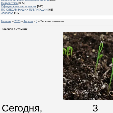
Острая тема
[355]
Официальная информация
[266]
ПО СЛЕДАМ НАШИХ ПУБЛИКАЦИЙ
[65]
Здоровье
[817]
Главная
»
2025
»
Апрель
»
3
» Засеяли питомник
Засеяли питомник
Сегодня, 