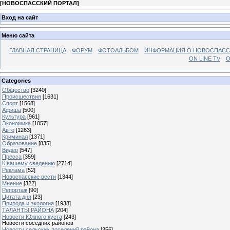
[
НОВОСПАССКИЙ ПОРТАЛ
]
Вход на сайт
Меню сайта
ГЛАВНАЯ СТРАНИЦА
ФОРУМ
ФОТОАЛЬБОМ
ИНФОРМАЦИЯ О НОВОСПАС
ON LINE TV
О
Categories
Общество
[3240]
Происшествия
[1631]
Спорт
[1568]
Афиша
[500]
Культура
[961]
Экономика
[1057]
Авто
[1263]
Криминал
[1371]
Образование
[835]
Видео
[547]
Пресса
[359]
К вашему сведению
[2714]
Реклама
[52]
Новоспасские вести
[1344]
Мнение
[322]
Репортаж
[90]
Цитата дня
[23]
Природа и экология
[1938]
ТАЛАНТЫ РАЙОНА
[204]
Новости Южного куста
[243]
Новости соседних районов
Новости сельских поселений района
[356]