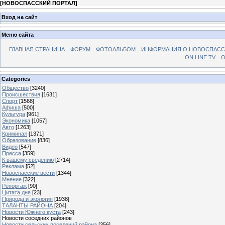
[
НОВОСПАССКИЙ ПОРТАЛ
]
Вход на сайт
Меню сайта
ГЛАВНАЯ СТРАНИЦА
ФОРУМ
ФОТОАЛЬБОМ
ИНФОРМАЦИЯ О НОВОСПАС
ON LINE TV
О
Categories
Общество
[3240]
Происшествия
[1631]
Спорт
[1568]
Афиша
[500]
Культура
[961]
Экономика
[1057]
Авто
[1263]
Криминал
[1371]
Образование
[836]
Видео
[547]
Пресса
[359]
К вашему сведению
[2714]
Реклама
[52]
Новоспасские вести
[1344]
Мнение
[322]
Репортаж
[90]
Цитата дня
[23]
Природа и экология
[1938]
ТАЛАНТЫ РАЙОНА
[204]
Новости Южного куста
[243]
Новости соседних районов
Новости сельских поселений района
[356]