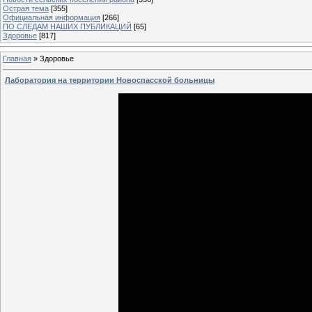
Острая тема
[355]
Официальная информация
[266]
ПО СЛЕДАМ НАШИХ ПУБЛИКАЦИЙ
[65]
Здоровье
[817]
Главная
»
Здоровье
Лаборатория на территории Новоспасской больницы