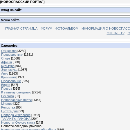
[
НОВОСПАССКИЙ ПОРТАЛ
]
Вход на сайт
Меню сайта
ГЛАВНАЯ СТРАНИЦА
ФОРУМ
ФОТОАЛЬБОМ
ИНФОРМАЦИЯ О НОВОСПАС
ON LINE TV
О
Categories
Общество
[3239]
Происшествия
[1631]
Спорт
[1568]
Афиша
[500]
Культура
[961]
Экономика
[1057]
Авто
[1263]
Криминал
[1371]
Образование
[835]
Видео
[547]
Пресса
[359]
К вашему сведению
[2714]
Реклама
[52]
Новоспасские вести
[1344]
Мнение
[322]
Репортаж
[90]
Цитата дня
[23]
Природа и экология
[1937]
ТАЛАНТЫ РАЙОНА
[204]
Новости Южного куста
[243]
Новости соседних районов
Новости сельских поселений района
[356]