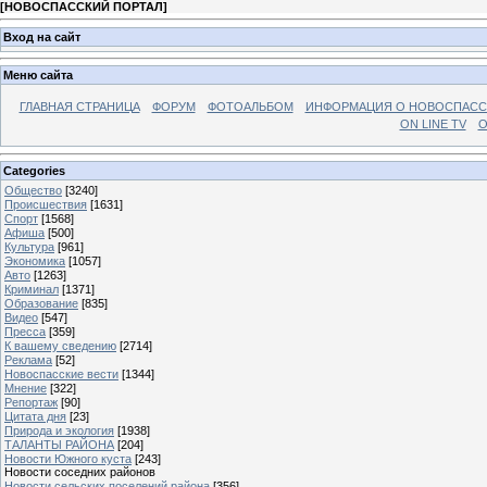
[
НОВОСПАССКИЙ ПОРТАЛ
]
Вход на сайт
Меню сайта
ГЛАВНАЯ СТРАНИЦА
ФОРУМ
ФОТОАЛЬБОМ
ИНФОРМАЦИЯ О НОВОСПАС
ON LINE TV
О
Categories
Общество
[3240]
Происшествия
[1631]
Спорт
[1568]
Афиша
[500]
Культура
[961]
Экономика
[1057]
Авто
[1263]
Криминал
[1371]
Образование
[835]
Видео
[547]
Пресса
[359]
К вашему сведению
[2714]
Реклама
[52]
Новоспасские вести
[1344]
Мнение
[322]
Репортаж
[90]
Цитата дня
[23]
Природа и экология
[1938]
ТАЛАНТЫ РАЙОНА
[204]
Новости Южного куста
[243]
Новости соседних районов
Новости сельских поселений района
[356]