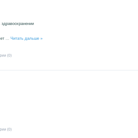
в здравоохранении
чет
...
Читать дальше »
ии (0)
ии (0)