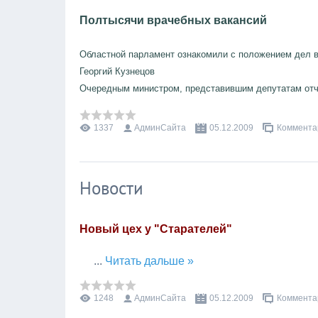
Полтысячи врачебных вакансий
Областной парламент ознакомили с положением дел 
Георгий Кузнецов
Очередным министром, представившим депутатам от
1337
АдминСайта
05.12.2009
Комментар
Новости
Новый цех у "Старателей"
...
Читать дальше »
1248
АдминСайта
05.12.2009
Комментар