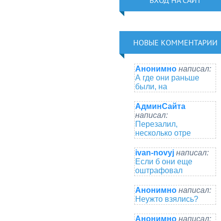
ВХОД НА САЙТ
НОВЫЕ КОММЕНТАРИИ
Анонимно
написал:
А где они раньше
были, на
АдминСайта
написал:
Перезалил,
несколько отре
ivan-novyj
написал:
Если б они еще
оштрафовал
Анонимно
написал:
Неужто взялись?
Анонимно
написал: