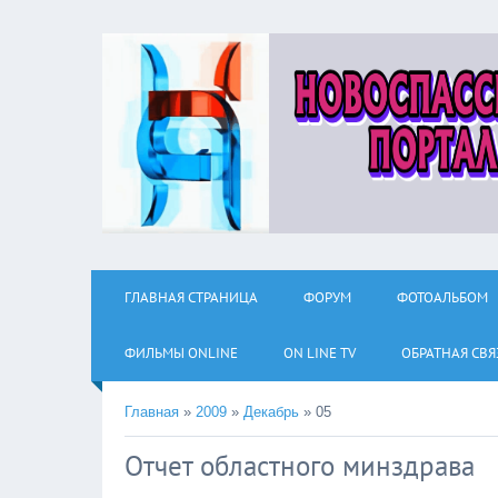
ГЛАВНАЯ СТРАНИЦА
ФОРУМ
ФОТОАЛЬБОМ
ФИЛЬМЫ ОNLINE
ON LINE TV
ОБРАТНАЯ СВЯ
Главная
»
2009
»
Декабрь
»
05
Отчет областного минздрава