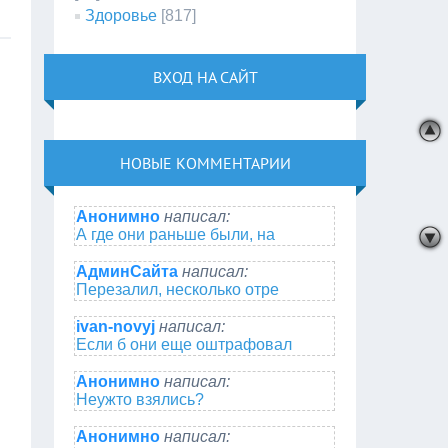
Здоровье
[817]
ВХОД НА САЙТ
НОВЫЕ КОММЕНТАРИИ
Анонимно
написал:
А где они раньше были, на
АдминСайта
написал:
Перезалил, несколько отре
ivan-novyj
написал:
Если б они еще оштрафовал
Анонимно
написал:
Неужто взялись?
Анонимно
написал: