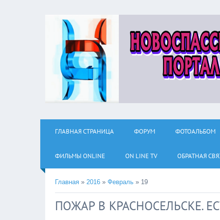
ГЛАВНАЯ СТРАНИЦА
ФОРУМ
ФОТОАЛЬБОМ
ФИЛЬМЫ ОNLINE
ON LINE TV
ОБРАТНАЯ СВЯ
Главная
»
2016
»
Февраль
»
19
ПОЖАР В КРАСНОСЕЛЬСКЕ. Е