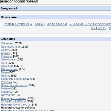
[
НОВОСПАССКИЙ ПОРТАЛ
]
Вход на сайт
Меню сайта
ГЛАВНАЯ СТРАНИЦА
ФОРУМ
ФОТОАЛЬБОМ
ИНФОРМАЦИЯ О НОВОСПАС
ON LINE TV
О
Categories
Общество
[3239]
Происшествия
[1631]
Спорт
[1568]
Афиша
[500]
Культура
[961]
Экономика
[1056]
Авто
[1261]
Криминал
[1371]
Образование
[835]
Видео
[547]
Пресса
[359]
К вашему сведению
[2714]
Реклама
[52]
Новоспасские вести
[1344]
Мнение
[322]
Репортаж
[90]
Цитата дня
[23]
Природа и экология
[1936]
ТАЛАНТЫ РАЙОНА
[204]
Новости Южного куста
[243]
Новости соседних районов
Новости сельских поселений района
[356]