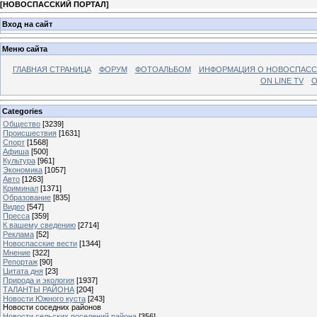
[
НОВОСПАССКИЙ ПОРТАЛ
]
Вход на сайт
Меню сайта
ГЛАВНАЯ СТРАНИЦА
ФОРУМ
ФОТОАЛЬБОМ
ИНФОРМАЦИЯ О НОВОСПАС
ON LINE TV
О
Categories
Общество
[3239]
Происшествия
[1631]
Спорт
[1568]
Афиша
[500]
Культура
[961]
Экономика
[1057]
Авто
[1263]
Криминал
[1371]
Образование
[835]
Видео
[547]
Пресса
[359]
К вашему сведению
[2714]
Реклама
[52]
Новоспасские вести
[1344]
Мнение
[322]
Репортаж
[90]
Цитата дня
[23]
Природа и экология
[1937]
ТАЛАНТЫ РАЙОНА
[204]
Новости Южного куста
[243]
Новости соседних районов
Новости сельских поселений района
[356]