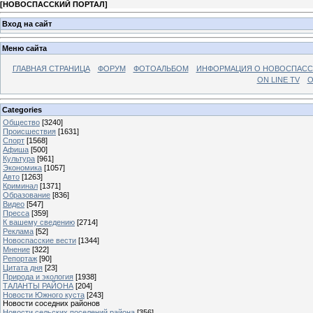
[
НОВОСПАССКИЙ ПОРТАЛ
]
Вход на сайт
Меню сайта
ГЛАВНАЯ СТРАНИЦА
ФОРУМ
ФОТОАЛЬБОМ
ИНФОРМАЦИЯ О НОВОСПАС
ON LINE TV
О
Categories
Общество
[3240]
Происшествия
[1631]
Спорт
[1568]
Афиша
[500]
Культура
[961]
Экономика
[1057]
Авто
[1263]
Криминал
[1371]
Образование
[836]
Видео
[547]
Пресса
[359]
К вашему сведению
[2714]
Реклама
[52]
Новоспасские вести
[1344]
Мнение
[322]
Репортаж
[90]
Цитата дня
[23]
Природа и экология
[1938]
ТАЛАНТЫ РАЙОНА
[204]
Новости Южного куста
[243]
Новости соседних районов
Новости сельских поселений района
[356]