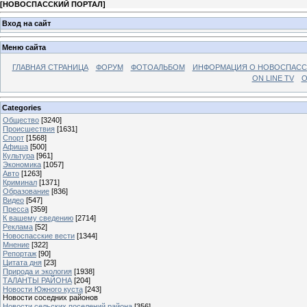
[
НОВОСПАССКИЙ ПОРТАЛ
]
Вход на сайт
Меню сайта
ГЛАВНАЯ СТРАНИЦА
ФОРУМ
ФОТОАЛЬБОМ
ИНФОРМАЦИЯ О НОВОСПАС
ON LINE TV
О
Categories
Общество
[3240]
Происшествия
[1631]
Спорт
[1568]
Афиша
[500]
Культура
[961]
Экономика
[1057]
Авто
[1263]
Криминал
[1371]
Образование
[836]
Видео
[547]
Пресса
[359]
К вашему сведению
[2714]
Реклама
[52]
Новоспасские вести
[1344]
Мнение
[322]
Репортаж
[90]
Цитата дня
[23]
Природа и экология
[1938]
ТАЛАНТЫ РАЙОНА
[204]
Новости Южного куста
[243]
Новости соседних районов
Новости сельских поселений района
[356]