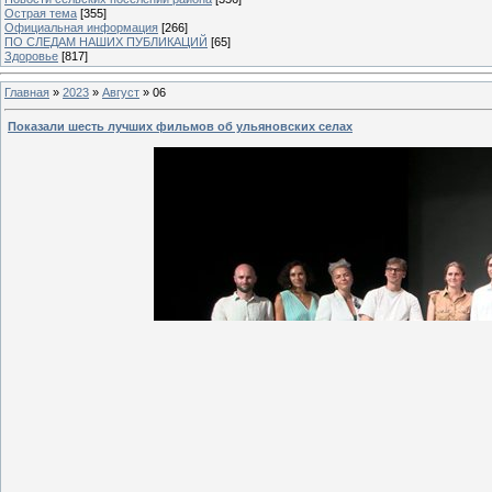
Острая тема
[355]
Официальная информация
[266]
ПО СЛЕДАМ НАШИХ ПУБЛИКАЦИЙ
[65]
Здоровье
[817]
Главная
»
2023
»
Август
»
06
Показали шесть лучших фильмов об ульяновских селах