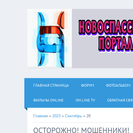
ГЛАВНАЯ СТРАНИЦА
ФОРУМ
ФОТОАЛЬБОМ
ФИЛЬМЫ ОNLINE
ON LINE TV
ОБРАТНАЯ СВЯ
Главная
»
2023
»
Сентябрь
»
28
ОСТОРОЖНО! МОШЕННИКИ!