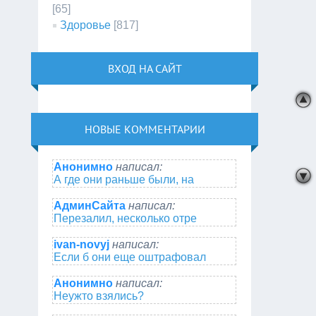
[65]
Здоровье
[817]
ВХОД НА САЙТ
НОВЫЕ КОММЕНТАРИИ
Анонимно
написал:
А где они раньше были, на
АдминСайта
написал:
Перезалил, несколько отре
ivan-novyj
написал:
Если б они еще оштрафовал
Анонимно
написал:
Неужто взялись?