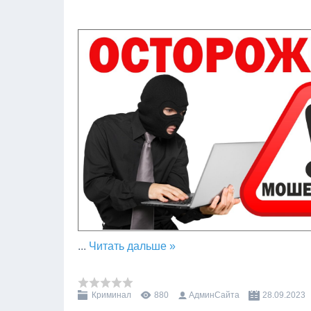
...
Читать дальше »
Криминал
880
АдминСайта
28.09.2023