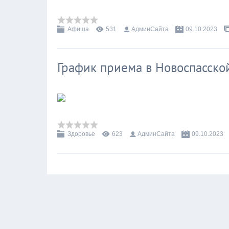
Афиша
531
АдминСайта
09.10.2023
График приема в Новоспасско
Здоровье
623
АдминСайта
09.10.2023