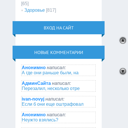
[65]
Здоровье
[817]
ВХОД НА САЙТ
НОВЫЕ КОММЕНТАРИИ
Анонимно
написал:
А где они раньше были, на
АдминСайта
написал:
Перезалил, несколько отре
ivan-novyj
написал:
Если б они еще оштрафовал
Анонимно
написал:
Неужто взялись?