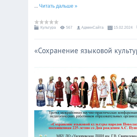
...
Читать дальше »
Культура
567
АдминСайта
15.02.2024
«Сохранение языковой культ