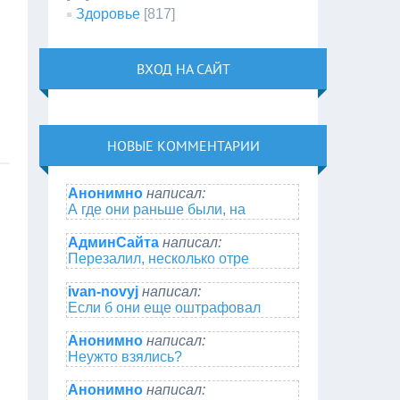
Здоровье
[817]
ВХОД НА САЙТ
НОВЫЕ КОММЕНТАРИИ
Анонимно
написал:
А где они раньше были, на
АдминСайта
написал:
Перезалил, несколько отре
ivan-novyj
написал:
Если б они еще оштрафовал
Анонимно
написал:
Неужто взялись?
Анонимно
написал: