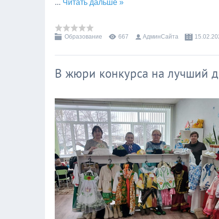
...
Читать дальше »
Образование
667
АдминСайта
15.02.20
В жюри конкурса на лучший 