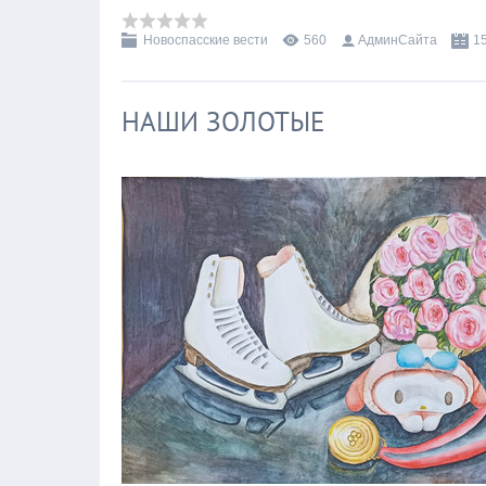
Новоспасские вести
560
АдминСайта
1
НАШИ ЗОЛОТЫЕ