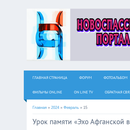
ГЛАВНАЯ СТРАНИЦА
ФОРУМ
ФОТОАЛЬБОМ
ФИЛЬМЫ ОNLINE
ON LINE TV
ОБРАТНАЯ СВЯ
Главная
»
2024
»
Февраль
»
15
Урок памяти «Эхо Афганской 