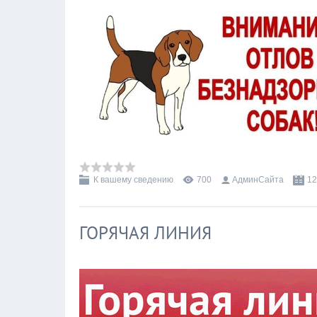
К вашему сведению
700
АдминСайта
12
ГОРЯЧАЯ ЛИНИЯ