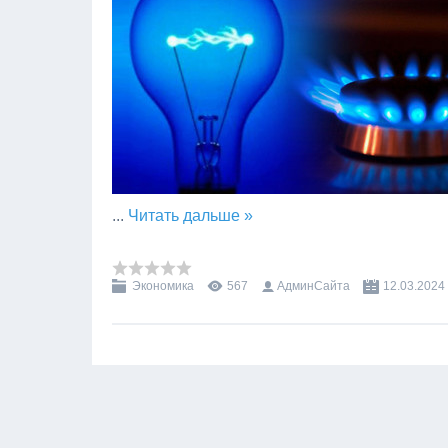
...
Читать дальше »
Экономика
567
АдминСайта
12.03.2024