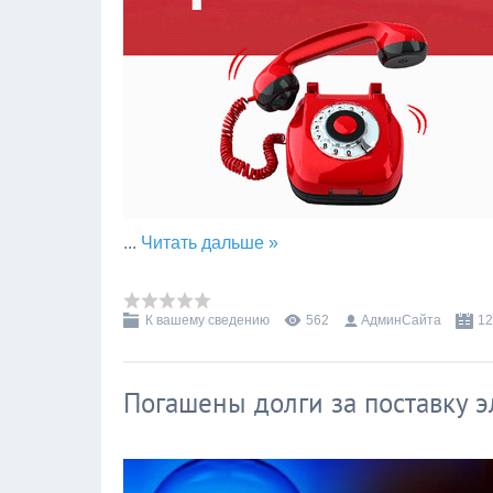
...
Читать дальше »
К вашему сведению
562
АдминСайта
12
Погашены долги за поставку э