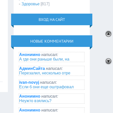
Здоровье
[817]
ВХОД НА САЙТ
НОВЫЕ КОММЕНТАРИИ
Анонимно
написал:
А где они раньше были, на
АдминСайта
написал:
Перезалил, несколько отре
ivan-novyj
написал:
Если б они еще оштрафовал
Анонимно
написал:
Неужто взялись?
Анонимно
написал: