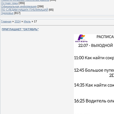
Острая тема
[355]
Официальная информация
[266]
ПО СЛЕДАМ НАШИХ ПУБЛИКАЦИЙ
[65]
Здоровье
[817]
Главная
»
2024
»
Июль
»
17
ПРИГЛАШАЕТ "ОКТЯБРЬ"