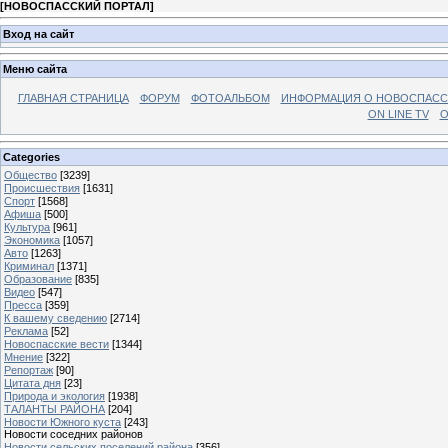
[
НОВОСПАССКИЙ ПОРТАЛ
]
Вход на сайт
Меню сайта
ГЛАВНАЯ СТРАНИЦА
ФОРУМ
ФОТОАЛЬБОМ
ИНФОРМАЦИЯ О НОВОСПАС
ON LINE TV
О
Categories
Общество
[3239]
Происшествия
[1631]
Спорт
[1568]
Афиша
[500]
Культура
[961]
Экономика
[1057]
Авто
[1263]
Криминал
[1371]
Образование
[835]
Видео
[547]
Пресса
[359]
К вашему сведению
[2714]
Реклама
[52]
Новоспасские вести
[1344]
Мнение
[322]
Репортаж
[90]
Цитата дня
[23]
Природа и экология
[1938]
ТАЛАНТЫ РАЙОНА
[204]
Новости Южного куста
[243]
Новости соседних районов
Новости сельских поселений района
[356]