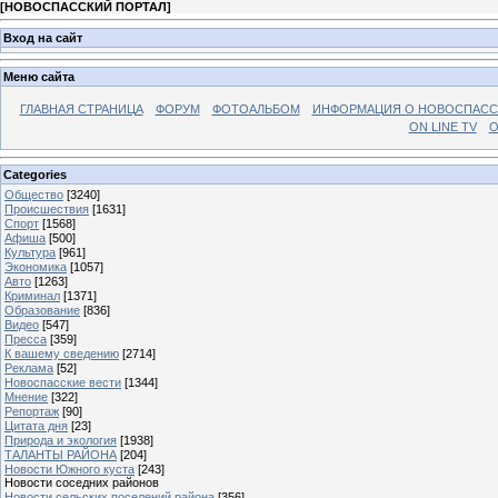
[
НОВОСПАССКИЙ ПОРТАЛ
]
Вход на сайт
Меню сайта
ГЛАВНАЯ СТРАНИЦА
ФОРУМ
ФОТОАЛЬБОМ
ИНФОРМАЦИЯ О НОВОСПАС
ON LINE TV
О
Categories
Общество
[3240]
Происшествия
[1631]
Спорт
[1568]
Афиша
[500]
Культура
[961]
Экономика
[1057]
Авто
[1263]
Криминал
[1371]
Образование
[836]
Видео
[547]
Пресса
[359]
К вашему сведению
[2714]
Реклама
[52]
Новоспасские вести
[1344]
Мнение
[322]
Репортаж
[90]
Цитата дня
[23]
Природа и экология
[1938]
ТАЛАНТЫ РАЙОНА
[204]
Новости Южного куста
[243]
Новости соседних районов
Новости сельских поселений района
[356]