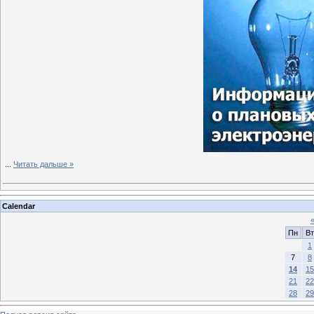
...
Читать дальше »
Calendar
Пн
Вт
1
7
8
14
15
21
22
28
29