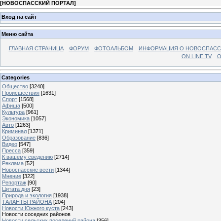
[
НОВОСПАССКИЙ ПОРТАЛ
]
Вход на сайт
Меню сайта
ГЛАВНАЯ СТРАНИЦА
ФОРУМ
ФОТОАЛЬБОМ
ИНФОРМАЦИЯ О НОВОСПАС
ON LINE TV
О
Categories
Общество
[3240]
Происшествия
[1631]
Спорт
[1568]
Афиша
[500]
Культура
[961]
Экономика
[1057]
Авто
[1263]
Криминал
[1371]
Образование
[836]
Видео
[547]
Пресса
[359]
К вашему сведению
[2714]
Реклама
[52]
Новоспасские вести
[1344]
Мнение
[322]
Репортаж
[90]
Цитата дня
[23]
Природа и экология
[1938]
ТАЛАНТЫ РАЙОНА
[204]
Новости Южного куста
[243]
Новости соседних районов
Новости сельских поселений района
[356]