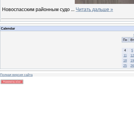
Новоспасским районным судо
...
Читать дальше »
Calendar
Пн
Вт
4
5
11
12
18
19
25
26
Полная версия сайта