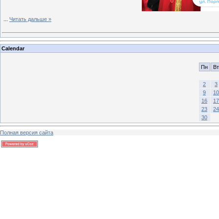
...
Читать дальше »
Calendar
Пн
Вт
2
3
9
10
16
17
23
24
30
Полная версия сайта