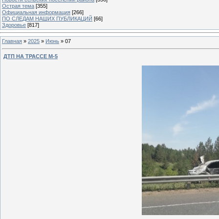
Острая тема
[355]
Официальная информация
[266]
ПО СЛЕДАМ НАШИХ ПУБЛИКАЦИЙ
[66]
Здоровье
[817]
Главная
»
2025
»
Июнь
»
07
ДТП НА ТРАССЕ М-5