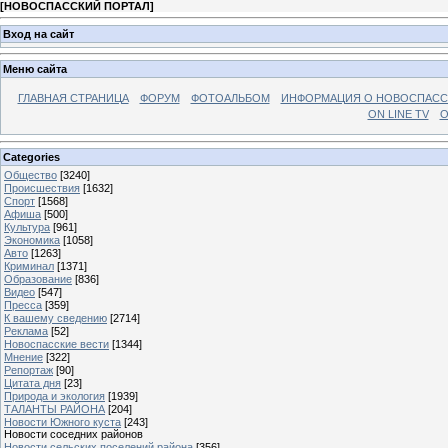
[
НОВОСПАССКИЙ ПОРТАЛ
]
Вход на сайт
Меню сайта
ГЛАВНАЯ СТРАНИЦА
ФОРУМ
ФОТОАЛЬБОМ
ИНФОРМАЦИЯ О НОВОСПАС
ON LINE TV
О
Categories
Общество
[3240]
Происшествия
[1632]
Спорт
[1568]
Афиша
[500]
Культура
[961]
Экономика
[1058]
Авто
[1263]
Криминал
[1371]
Образование
[836]
Видео
[547]
Пресса
[359]
К вашему сведению
[2714]
Реклама
[52]
Новоспасские вести
[1344]
Мнение
[322]
Репортаж
[90]
Цитата дня
[23]
Природа и экология
[1939]
ТАЛАНТЫ РАЙОНА
[204]
Новости Южного куста
[243]
Новости соседних районов
Новости сельских поселений района
[356]