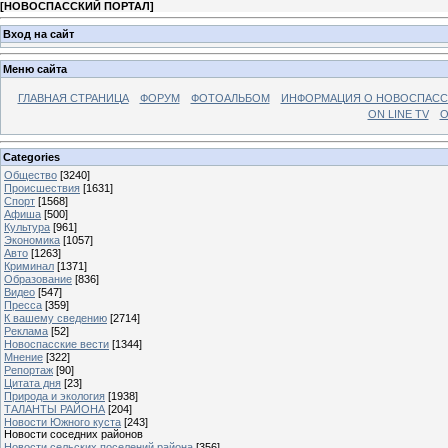
[
НОВОСПАССКИЙ ПОРТАЛ
]
Вход на сайт
Меню сайта
ГЛАВНАЯ СТРАНИЦА
ФОРУМ
ФОТОАЛЬБОМ
ИНФОРМАЦИЯ О НОВОСПАС
ON LINE TV
О
Categories
Общество
[3240]
Происшествия
[1631]
Спорт
[1568]
Афиша
[500]
Культура
[961]
Экономика
[1057]
Авто
[1263]
Криминал
[1371]
Образование
[836]
Видео
[547]
Пресса
[359]
К вашему сведению
[2714]
Реклама
[52]
Новоспасские вести
[1344]
Мнение
[322]
Репортаж
[90]
Цитата дня
[23]
Природа и экология
[1938]
ТАЛАНТЫ РАЙОНА
[204]
Новости Южного куста
[243]
Новости соседних районов
Новости сельских поселений района
[356]