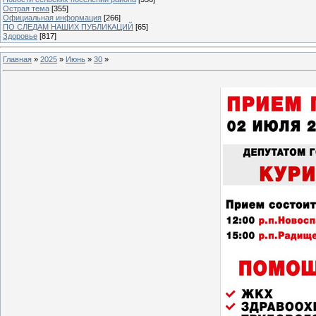
Острая тема
[355]
Официальная информация
[266]
ПО СЛЕДАМ НАШИХ ПУБЛИКАЦИЙ
[65]
Здоровье
[817]
Главная
»
2025
»
Июнь
»
30
»