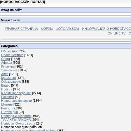
[
НОВОСПАССКИЙ ПОРТАЛ
]
Вход на сайт
Меню сайта
ГЛАВНАЯ СТРАНИЦА
ФОРУМ
ФОТОАЛЬБОМ
ИНФОРМАЦИЯ О НОВОСПАС
ON LINE TV
О
Categories
Общество
[3239]
Происшествия
[1631]
Спорт
[1568]
Афиша
[500]
Культура
[961]
Экономика
[1057]
Авто
[1261]
Криминал
[1371]
Образование
[835]
Видео
[547]
Пресса
[359]
К вашему сведению
[2714]
Реклама
[52]
Новоспасские вести
[1344]
Мнение
[322]
Репортаж
[90]
Цитата дня
[23]
Природа и экология
[1936]
ТАЛАНТЫ РАЙОНА
[204]
Новости Южного куста
[243]
Новости соседних районов
Новости сельских поселений района
[356]