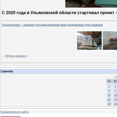
С 2020 года в Ульяновской области стартовал проект 
Соцконтракт – важная государственная мера поддержки для граждан
...
Читать дальше »
Calendar
«
Пн
Вт
1
2
8
9
15
16
22
23
29
30
Полная версия сайта