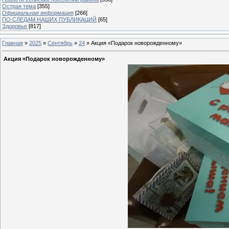
Острая тема
[355]
Официальная информация
[266]
ПО СЛЕДАМ НАШИХ ПУБЛИКАЦИЙ
[65]
Здоровье
[817]
Главная
»
2025
»
Сентябрь
»
24
» Акция «Подарок новорожденному»
Акция «Подарок новорожденному»