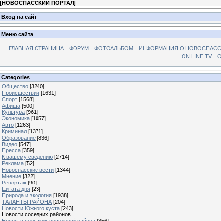
[
НОВОСПАССКИЙ ПОРТАЛ
]
Вход на сайт
Меню сайта
ГЛАВНАЯ СТРАНИЦА
ФОРУМ
ФОТОАЛЬБОМ
ИНФОРМАЦИЯ О НОВОСПАС
ON LINE TV
О
Categories
Общество
[3240]
Происшествия
[1631]
Спорт
[1568]
Афиша
[500]
Культура
[961]
Экономика
[1057]
Авто
[1263]
Криминал
[1371]
Образование
[836]
Видео
[547]
Пресса
[359]
К вашему сведению
[2714]
Реклама
[52]
Новоспасские вести
[1344]
Мнение
[322]
Репортаж
[90]
Цитата дня
[23]
Природа и экология
[1938]
ТАЛАНТЫ РАЙОНА
[204]
Новости Южного куста
[243]
Новости соседних районов
Новости сельских поселений района
[356]