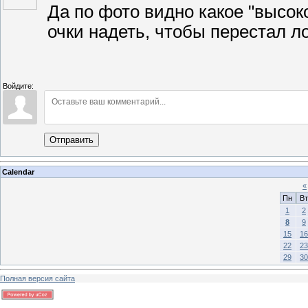
Да по фото видно какое "высок
очки надеть, чтобы перестал ло
Войдите:
Отправить
Calendar
«
Пн
Вт
1
2
8
9
15
16
22
23
29
30
Полная версия сайта