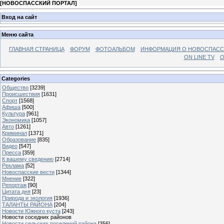
[
НОВОСПАССКИЙ ПОРТАЛ
]
Вход на сайт
Меню сайта
ГЛАВНАЯ СТРАНИЦА
ФОРУМ
ФОТОАЛЬБОМ
ИНФОРМАЦИЯ О НОВОСПАС
ON LINE TV
О
Categories
Общество
[3239]
Происшествия
[1631]
Спорт
[1568]
Афиша
[500]
Культура
[961]
Экономика
[1057]
Авто
[1261]
Криминал
[1371]
Образование
[835]
Видео
[547]
Пресса
[359]
К вашему сведению
[2714]
Реклама
[52]
Новоспасские вести
[1344]
Мнение
[322]
Репортаж
[90]
Цитата дня
[23]
Природа и экология
[1936]
ТАЛАНТЫ РАЙОНА
[204]
Новости Южного куста
[243]
Новости соседних районов
Новости сельских поселений района
[356]