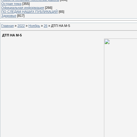
Острая тема
[355]
Официальная информация
[266]
ПО СЛЕДАМ НАШИХ ПУБЛИКАЦИЙ
[65]
Здоровье
[817]
Главная
»
2022
»
Ноябрь
»
26
» ДТП НА М-5
ДТП НА М-5