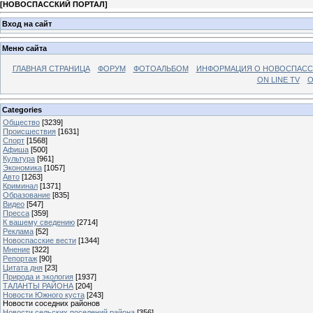
[
НОВОСПАССКИЙ ПОРТАЛ
]
Вход на сайт
Меню сайта
ГЛАВНАЯ СТРАНИЦА
ФОРУМ
ФОТОАЛЬБОМ
ИНФОРМАЦИЯ О НОВОСПАС
ON LINE TV
О
Categories
Общество
[3239]
Происшествия
[1631]
Спорт
[1568]
Афиша
[500]
Культура
[961]
Экономика
[1057]
Авто
[1263]
Криминал
[1371]
Образование
[835]
Видео
[547]
Пресса
[359]
К вашему сведению
[2714]
Реклама
[52]
Новоспасские вести
[1344]
Мнение
[322]
Репортаж
[90]
Цитата дня
[23]
Природа и экология
[1937]
ТАЛАНТЫ РАЙОНА
[204]
Новости Южного куста
[243]
Новости соседних районов
Новости сельских поселений района
[356]