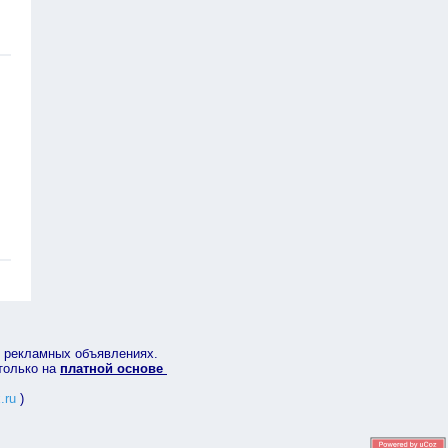
в рекламных объявлениях.
 только на
платной основе
.ru
)