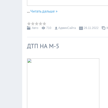
...
Читать дальше »
Авто
710
АдминСайта
26.11.2022
ДТП НА М-5