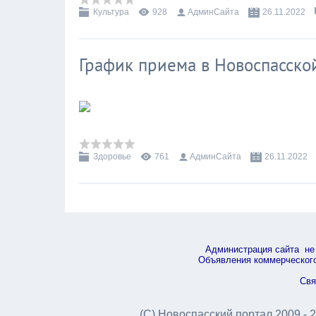
Культура
928
АдминСайта
26.11.2022
График приема в Новоспасско
Здоровье
761
АдминСайта
26.11.2022
Администрация сайта не 
Объявления коммерческого 
Свя
(С) Новоспасский портал 2009 - 