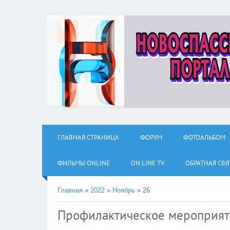
ГЛАВНАЯ СТРАНИЦА
ФОРУМ
ФОТОАЛЬБОМ
ФИЛЬМЫ ОNLINE
ON LINE TV
ОБРАТНАЯ СВЯ
Главная
»
2022
»
Ноябрь
»
26
Профилактическое мероприяти