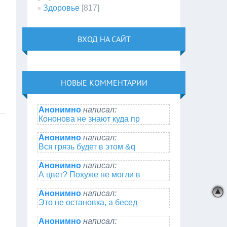
Здоровье
[817]
ВХОД НА САЙТ
НОВЫЕ КОММЕНТАРИИ
Анонимно
написал:
Кононова не знают куда пр
Анонимно
написал:
Вся грязь будет в этом &q
Анонимно
написал:
А цвет? Похуже не могли в
Анонимно
написал:
Это не остановка, а бесед
Анонимно
написал: