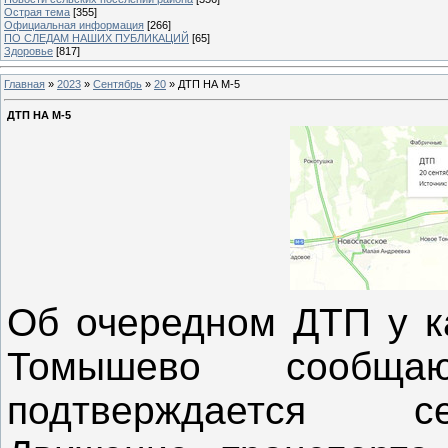
Острая тема
[355]
Официальная информация
[266]
ПО СЛЕДАМ НАШИХ ПУБЛИКАЦИЙ
[65]
Здоровье
[817]
Главная
»
2023
»
Сентябрь
»
20
» ДТП НА М-5
ДТП НА М-5
Об очередном ДТП у к
Томышево сообща
подтверждается с