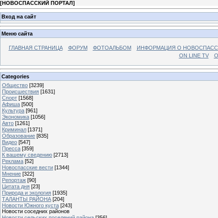
[
НОВОСПАССКИЙ ПОРТАЛ
]
Вход на сайт
Меню сайта
ГЛАВНАЯ СТРАНИЦА
ФОРУМ
ФОТОАЛЬБОМ
ИНФОРМАЦИЯ О НОВОСПАС
ON LINE TV
О
Categories
Общество
[3239]
Происшествия
[1631]
Спорт
[1568]
Афиша
[500]
Культура
[961]
Экономика
[1056]
Авто
[1261]
Криминал
[1371]
Образование
[835]
Видео
[547]
Пресса
[359]
К вашему сведению
[2713]
Реклама
[52]
Новоспасские вести
[1344]
Мнение
[322]
Репортаж
[90]
Цитата дня
[23]
Природа и экология
[1935]
ТАЛАНТЫ РАЙОНА
[204]
Новости Южного куста
[243]
Новости соседних районов
Новости сельских поселений района
[356]