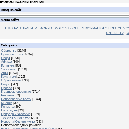
[
НОВОСПАССКИЙ ПОРТАЛ
]
Вход на сайт
Меню сайта
ГЛАВНАЯ СТРАНИЦА
ФОРУМ
ФОТОАЛЬБОМ
ИНФОРМАЦИЯ О НОВОСПАС
ON LINE TV
О
Categories
Общество
[3240]
Происшествия
[1634]
Спорт
[1568]
Афиша
[500]
Культура
[961]
Экономика
[1058]
Авто
[1263]
Криминал
[1372]
Образование
[836]
Видео
[547]
Пресса
[359]
К вашему сведению
[2714]
Реклама
[52]
Новоспасские вести
[1344]
Мнение
[322]
Репортаж
[90]
Цитата дня
[23]
Природа и экология
[1939]
ТАЛАНТЫ РАЙОНА
[204]
Новости Южного куста
[243]
Новости соседних районов
Новости сельских поселений района
[356]