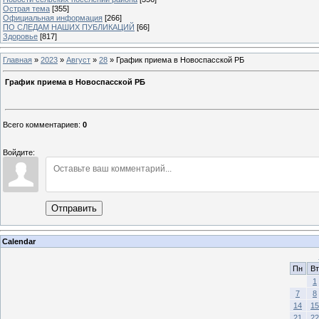
Острая тема
[355]
Официальная информация
[266]
ПО СЛЕДАМ НАШИХ ПУБЛИКАЦИЙ
[66]
Здоровье
[817]
Главная
»
2023
»
Август
»
28
» График приема в Новоспасской РБ
График приема в Новоспасской РБ
Всего комментариев
:
0
Войдите:
Отправить
Calendar
Пн
Вт
1
7
8
14
15
21
22