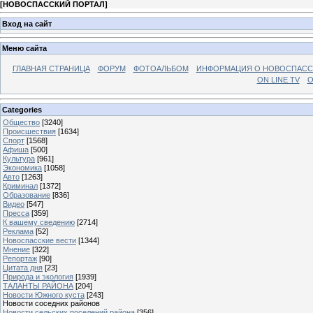
[
НОВОСПАССКИЙ ПОРТАЛ
]
Вход на сайт
Меню сайта
ГЛАВНАЯ СТРАНИЦА
ФОРУМ
ФОТОАЛЬБОМ
ИНФОРМАЦИЯ О НОВОСПАС
ON LINE TV
О
Categories
Общество
[3240]
Происшествия
[1634]
Спорт
[1568]
Афиша
[500]
Культура
[961]
Экономика
[1058]
Авто
[1263]
Криминал
[1372]
Образование
[836]
Видео
[547]
Пресса
[359]
К вашему сведению
[2714]
Реклама
[52]
Новоспасские вести
[1344]
Мнение
[322]
Репортаж
[90]
Цитата дня
[23]
Природа и экология
[1939]
ТАЛАНТЫ РАЙОНА
[204]
Новости Южного куста
[243]
Новости соседних районов
Новости сельских поселений района
[356]