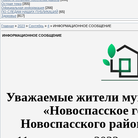
Острая тема
[355]
Официальная информация
[266]
ПО СЛЕДАМ НАШИХ ПУБЛИКАЦИЙ
[65]
Здоровье
[817]
Главная
»
2023
»
Сентябрь
»
4
» ИНФОРМАЦИОННОЕ СООБЩЕНИЕ
ИНФОРМАЦИОННОЕ СООБЩЕНИЕ
Уважаемые жители му
«Новоспасское 
Новоспасского райо