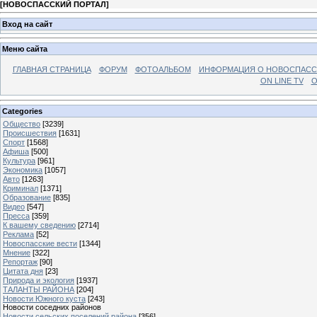
[
НОВОСПАССКИЙ ПОРТАЛ
]
Вход на сайт
Меню сайта
ГЛАВНАЯ СТРАНИЦА
ФОРУМ
ФОТОАЛЬБОМ
ИНФОРМАЦИЯ О НОВОСПАС
ON LINE TV
О
Categories
Общество
[3239]
Происшествия
[1631]
Спорт
[1568]
Афиша
[500]
Культура
[961]
Экономика
[1057]
Авто
[1263]
Криминал
[1371]
Образование
[835]
Видео
[547]
Пресса
[359]
К вашему сведению
[2714]
Реклама
[52]
Новоспасские вести
[1344]
Мнение
[322]
Репортаж
[90]
Цитата дня
[23]
Природа и экология
[1937]
ТАЛАНТЫ РАЙОНА
[204]
Новости Южного куста
[243]
Новости соседних районов
Новости сельских поселений района
[356]