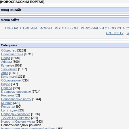
[
НОВОСПАССКИЙ ПОРТАЛ
]
Вход на сайт
Меню сайта
ГЛАВНАЯ СТРАНИЦА
ФОРУМ
ФОТОАЛЬБОМ
ИНФОРМАЦИЯ О НОВОСПАС
ON LINE TV
О
Categories
Общество
[3239]
Происшествия
[1631]
Спорт
[1568]
Афиша
[500]
Культура
[961]
Экономика
[1057]
Авто
[1261]
Криминал
[1371]
Образование
[835]
Видео
[547]
Пресса
[359]
К вашему сведению
[2714]
Реклама
[52]
Новоспасские вести
[1344]
Мнение
[322]
Репортаж
[90]
Цитата дня
[23]
Природа и экология
[1936]
ТАЛАНТЫ РАЙОНА
[204]
Новости Южного куста
[243]
Новости соседних районов
Новости сельских поселений района
[356]