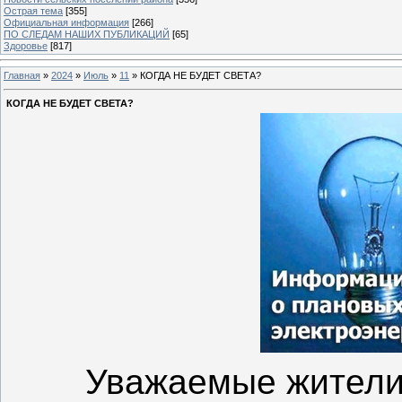
Острая тема
[355]
Официальная информация
[266]
ПО СЛЕДАМ НАШИХ ПУБЛИКАЦИЙ
[65]
Здоровье
[817]
Главная
»
2024
»
Июль
»
11
» КОГДА НЕ БУДЕТ СВЕТА?
КОГДА НЕ БУДЕТ СВЕТА?
Уважаемые жители