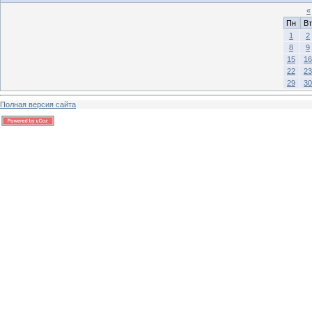
«
Пн
Вт
1
2
8
9
15
16
22
23
29
30
Полная версия сайта