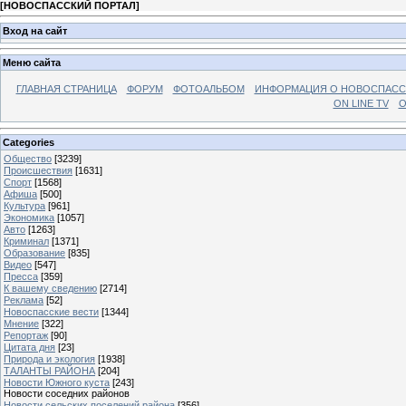
[
НОВОСПАССКИЙ ПОРТАЛ
]
Вход на сайт
Меню сайта
ГЛАВНАЯ СТРАНИЦА
ФОРУМ
ФОТОАЛЬБОМ
ИНФОРМАЦИЯ О НОВОСПАС
ON LINE TV
О
Categories
Общество
[3239]
Происшествия
[1631]
Спорт
[1568]
Афиша
[500]
Культура
[961]
Экономика
[1057]
Авто
[1263]
Криминал
[1371]
Образование
[835]
Видео
[547]
Пресса
[359]
К вашему сведению
[2714]
Реклама
[52]
Новоспасские вести
[1344]
Мнение
[322]
Репортаж
[90]
Цитата дня
[23]
Природа и экология
[1938]
ТАЛАНТЫ РАЙОНА
[204]
Новости Южного куста
[243]
Новости соседних районов
Новости сельских поселений района
[356]