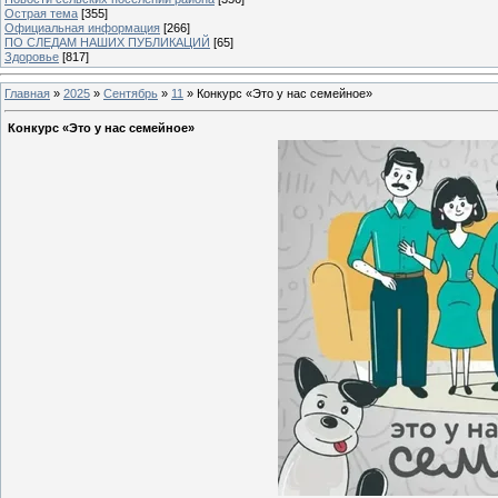
Острая тема
[355]
Официальная информация
[266]
ПО СЛЕДАМ НАШИХ ПУБЛИКАЦИЙ
[65]
Здоровье
[817]
Главная
»
2025
»
Сентябрь
»
11
» Конкурс «Это у нас семейное»
Конкурс «Это у нас семейное»