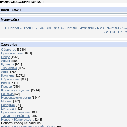
[
НОВОСПАССКИЙ ПОРТАЛ
]
Вход на сайт
Меню сайта
ГЛАВНАЯ СТРАНИЦА
ФОРУМ
ФОТОАЛЬБОМ
ИНФОРМАЦИЯ О НОВОСПАС
ON LINE TV
О
Categories
Общество
[3240]
Происшествия
[1631]
Спорт
[1568]
Афиша
[500]
Культура
[961]
Экономика
[1057]
Авто
[1263]
Криминал
[1371]
Образование
[836]
Видео
[547]
Пресса
[359]
К вашему сведению
[2714]
Реклама
[52]
Новоспасские вести
[1344]
Мнение
[322]
Репортаж
[90]
Цитата дня
[23]
Природа и экология
[1938]
ТАЛАНТЫ РАЙОНА
[204]
Новости Южного куста
[243]
Новости соседних районов
Новости сельских поселений района
[356]