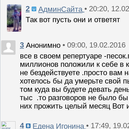
2
• 20:20, 12.0
АдминСайта
Так вот пусть они и ответят
3
• 09:00, 19.02.2016
Анонимно
все в своем репертуаре -песок.
миллионов положили к себе в к
не бездействуете .просто вам 
хотелось бы да умерьте свой п
том куда вы будете девать ден
тыс .то разговоров не было бы 
них прожить целый месяц Вот и 
4
• 17:49, 19.
Едена Игонина