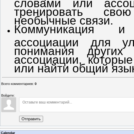
словами или ассоц
тренировать свою
необычные связи.
Коммуникация и 
ассоциации для у
понимания других
ассоциации, которые
или найти общий язы
Всего комментариев
:
0
Войдите:
Отправить
Calendar