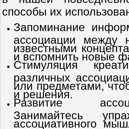
способы их использова
Запоминание информ
ассоциации между 
известными концепта
и вспомнить новые ф
Стимуляция креат
различных ассоциац
или предметами, что
и решения.
Развитие ассоц
Занимайтесь упр
ассоциативного мыш