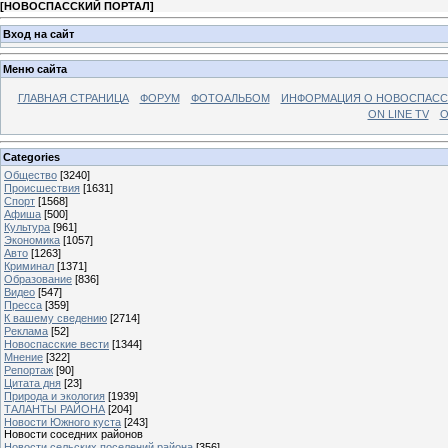
[
НОВОСПАССКИЙ ПОРТАЛ
]
Вход на сайт
Меню сайта
ГЛАВНАЯ СТРАНИЦА
ФОРУМ
ФОТОАЛЬБОМ
ИНФОРМАЦИЯ О НОВОСПАС
ON LINE TV
О
Categories
Общество
[3240]
Происшествия
[1631]
Спорт
[1568]
Афиша
[500]
Культура
[961]
Экономика
[1057]
Авто
[1263]
Криминал
[1371]
Образование
[836]
Видео
[547]
Пресса
[359]
К вашему сведению
[2714]
Реклама
[52]
Новоспасские вести
[1344]
Мнение
[322]
Репортаж
[90]
Цитата дня
[23]
Природа и экология
[1939]
ТАЛАНТЫ РАЙОНА
[204]
Новости Южного куста
[243]
Новости соседних районов
Новости сельских поселений района
[356]