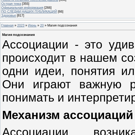
Острая тема
[355]
Официальная информация
[266]
ПО СЛЕДАМ НАШИХ ПУБЛИКАЦИЙ
[66]
Здоровье
[817]
Главная
»
2023
»
Июнь
»
20
» Магия подсознания
Магия подсознания
Ассоциации - это удив
происходит в нашем со
одни идеи, понятия ил
Они играют важную р
понимать и интерпретир
Механизм ассоциаций
Ассоциации возни