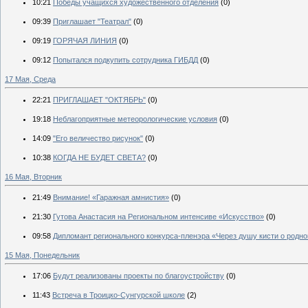
10:21
Победы учащихся художественного отделения
(0)
09:39
Приглашает "Театрал"
(0)
09:19
ГОРЯЧАЯ ЛИНИЯ
(0)
09:12
Попытался подкупить сотрудника ГИБДД
(0)
17 Мая, Среда
22:21
ПРИГЛАШАЕТ "ОКТЯБРЬ"
(0)
19:18
Неблагоприятные метеорологические условия
(0)
14:09
"Его величество рисунок"
(0)
10:38
КОГДА НЕ БУДЕТ СВЕТА?
(0)
16 Мая, Вторник
21:49
Внимание! «Гаражная амнистия»
(0)
21:30
Гутова Анастасия на Региональном интенсиве «Искусство»
(0)
09:58
Дипломант регионального конкурса-пленэра «Через душу кисти о родно
15 Мая, Понедельник
17:06
Будут реализованы проекты по благоустройству
(0)
11:43
Встреча в Троицко-Сунгурской школе
(2)