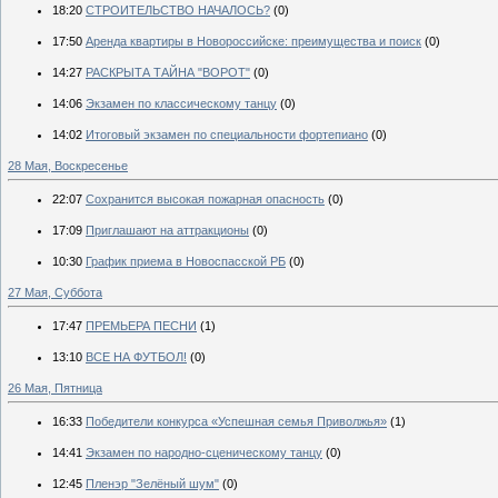
18:20
СТРОИТЕЛЬСТВО НАЧАЛОСЬ?
(0)
17:50
Аренда квартиры в Новороссийске: преимущества и поиск
(0)
14:27
РАСКРЫТА ТАЙНА "ВОРОТ"
(0)
14:06
Экзамен по классическому танцу
(0)
14:02
Итоговый экзамен по специальности фортепиано
(0)
28 Мая, Воскресенье
22:07
Сохранится высокая пожарная опасность
(0)
17:09
Приглашают на аттракционы
(0)
10:30
График приема в Новоспасской РБ
(0)
27 Мая, Суббота
17:47
ПРЕМЬЕРА ПЕСНИ
(1)
13:10
ВСЕ НА ФУТБОЛ!
(0)
26 Мая, Пятница
16:33
Победители конкурса «Успешная семья Приволжья»
(1)
14:41
Экзамен по народно-сценическому танцу
(0)
12:45
Пленэр "Зелёный шум"
(0)