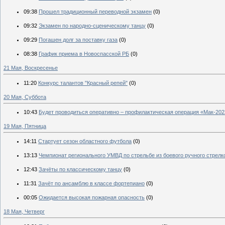
09:38
Прошел традиционный переводной экзамен
(0)
09:32
Экзамен по народно-сценическому танцу
(0)
09:29
Погашен долг за поставку газа
(0)
08:38
График приема в Новоспасской РБ
(0)
21 Мая, Воскресенье
11:20
Конкурс талантов "Красный репей"
(0)
20 Мая, Суббота
10:43
Будет проводиться оперативно – профилактическая операция «Мак-202
19 Мая, Пятница
14:11
Стартует сезон областного футбола
(0)
13:13
Чемпионат регионального УМВД по стрельбе из боевого ручного стрелк
12:43
Зачёты по классическому танцу
(0)
11:31
Зачёт по ансамблю в классе фортепиано
(0)
00:05
Ожидается высокая пожарная опасность
(0)
18 Мая, Четверг