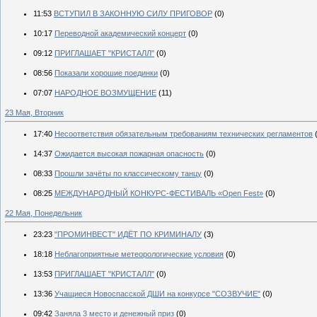
11:53
ВСТУПИЛ В ЗАКОННУЮ СИЛУ ПРИГОВОР
(0)
10:17
Переводной академический концерт
(0)
09:12
ПРИГЛАШАЕТ "КРИСТАЛЛ"
(0)
08:56
Показали хорошие поединки
(0)
07:07
НАРОДНОЕ ВОЗМУЩЕНИЕ
(11)
23 Мая, Вторник
17:40
Несоответствия обязательным требованиям технических регламентов
14:37
Ожидается высокая пожарная опасность
(0)
08:33
Прошли зачёты по классическому танцу
(0)
08:25
МЕЖДУНАРОДНЫЙ КОНКУРС-ФЕСТИВАЛЬ «Open Fest»
(0)
22 Мая, Понедельник
23:23
"ПРОМИНВЕСТ" ИДЁТ ПО КРИМИНАЛУ
(3)
18:18
Неблагоприятные метеорологические условия
(0)
13:53
ПРИГЛАШАЕТ "КРИСТАЛЛ"
(0)
13:36
Учащиеся Новоспасской ДШИ на конкурсе "СОЗВУЧИЕ"
(0)
09:42
Заняла 3 место и денежный приз
(0)