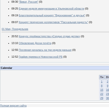
09:30
"Виват, Россия"
(0)
09:25
Единая неделя иммунизации в Ульяновской области
(0)
09:19
Благотворительный концерт "Вдохновение" и друзья"
(0)
09:07
Концерт творческих коллективов "Пасхальная радость"
(0)
01 Мая, Понедельник
20:52
Конкурс профмастерства «Сердце отдаю детям»
(0)
13:10
Обновление Доски почёта
(0)
12:55
Посевная началась на три недели раньше
(0)
12:52
График приема в Новоспасской РБ
(0)
Calendar
Пн
Вт
1
2
8
9
15
16
22
23
29
30
Полная версия сайта