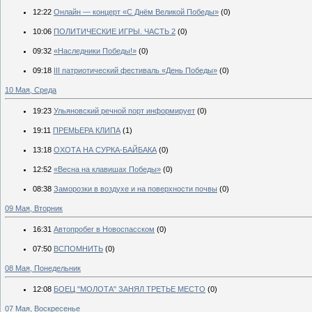
12:22
Онлайн — концерт «С Днём Великой Победы»
(0)
10:06
ПОЛИТИЧЕСКИЕ ИГРЫ. ЧАСТЬ 2
(0)
09:32
«Наследники Победы!»
(0)
09:18
III патриотический фестиваль «День Победы»
(0)
10 Мая, Среда
19:23
Ульяновский речной порт информирует
(0)
19:11
ПРЕМЬЕРА КЛИПА
(1)
13:18
ОХОТА НА СУРКА-БАЙБАКА
(0)
12:52
«Весна на клавишах Победы»
(0)
08:38
Заморозки в воздухе и на поверхности почвы
(0)
09 Мая, Вторник
16:31
Автопробег в Новоспасском
(0)
07:50
ВСПОМНИТЬ
(0)
08 Мая, Понедельник
12:08
БОЕЦ "МОЛОТА" ЗАНЯЛ ТРЕТЬЕ МЕСТО
(0)
07 Мая, Воскресенье