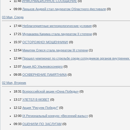
11:48
ИНФОРМАЦИОННОЕ СООБЩЕНИЕ
(0)
09:09
Линьков Андрей стал лауреатом Областного фестиваля
(0)
03 Мая, Среда
17:44
Неблагоприятные метеорологические условия
(0)
17:21
Муракаева Карима стала лауреатом II степени
(0)
15:37
ОСТОРОЖНО! МОШЕННИКИ!
(0)
12:54
Микитюк Олеся стала лауреатом III степени
(1)
12:44
Прошел чемпионат по стрельбе среди сотрудников органов внутренних
12:07
Акция АО Ульяновскэнерго
(0)
09:05
ОСКВЕРНЕНИЕ ПАМЯТНИКА
(0)
02 Мая, Вторник
18:31
Всероссийской акции «Окна Победы»
(0)
13:17
УЛЕТЕЛ В КЮВЕТ
(0)
12:12
Акция "Рисуем Победу!"
(0)
12:00
IX Региональный конкурс «Весенний вальс»
(0)
09:33
ОЦЕНИЛИ ПО ЗАСЛУГАМ
(0)