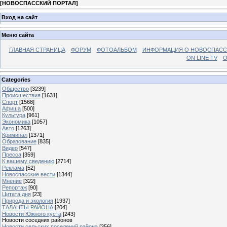
[
НОВОСПАССКИЙ ПОРТАЛ
]
Вход на сайт
Меню сайта
ГЛАВНАЯ СТРАНИЦА
ФОРУМ
ФОТОАЛЬБОМ
ИНФОРМАЦИЯ О НОВОСПАС
ON LINE TV
О
Categories
Общество
[3239]
Происшествия
[1631]
Спорт
[1568]
Афиша
[500]
Культура
[961]
Экономика
[1057]
Авто
[1263]
Криминал
[1371]
Образование
[835]
Видео
[547]
Пресса
[359]
К вашему сведению
[2714]
Реклама
[52]
Новоспасские вести
[1344]
Мнение
[322]
Репортаж
[90]
Цитата дня
[23]
Природа и экология
[1937]
ТАЛАНТЫ РАЙОНА
[204]
Новости Южного куста
[243]
Новости соседних районов
Новости сельских поселений района
[356]