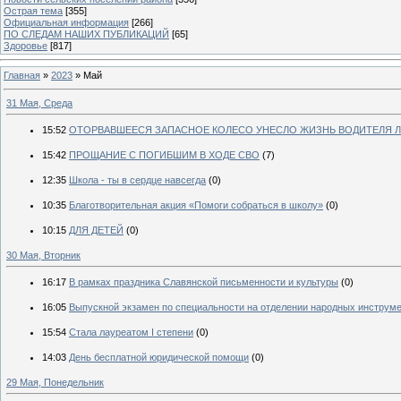
Острая тема
[355]
Официальная информация
[266]
ПО СЛЕДАМ НАШИХ ПУБЛИКАЦИЙ
[65]
Здоровье
[817]
Главная
»
2023
»
Май
31 Мая, Среда
15:52
ОТОРВАВШЕЕСЯ ЗАПАСНОЕ КОЛЕСО УНЕСЛО ЖИЗНЬ ВОДИТЕЛЯ 
15:42
ПРОЩАНИЕ С ПОГИБШИМ В ХОДЕ СВО
(7)
12:35
Школа - ты в сердце навсегда
(0)
10:35
Благотворительная акция «Помоги собраться в школу»
(0)
10:15
ДЛЯ ДЕТЕЙ
(0)
30 Мая, Вторник
16:17
В рамках праздника Славянской письменности и культуры
(0)
16:05
Выпускной экзамен по специальности на отделении народных инструм
15:54
Стала лауреатом I степени
(0)
14:03
День бесплатной юридической помощи
(0)
29 Мая, Понедельник