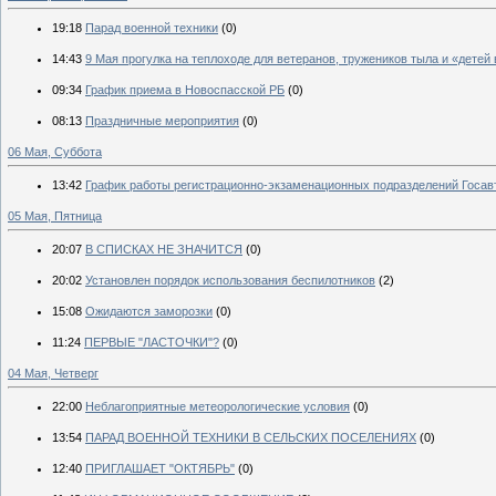
19:18
Парад военной техники
(0)
14:43
9 Мая прогулка на теплоходе для ветеранов, тружеников тыла и «детей
09:34
График приема в Новоспасской РБ
(0)
08:13
Праздничные мероприятия
(0)
06 Мая, Суббота
13:42
График работы регистрационно-экзаменационных подразделений Госав
05 Мая, Пятница
20:07
В СПИСКАХ НЕ ЗНАЧИТСЯ
(0)
20:02
Установлен порядок использования беспилотников
(2)
15:08
Ожидаются заморозки
(0)
11:24
ПЕРВЫЕ "ЛАСТОЧКИ"?
(0)
04 Мая, Четверг
22:00
Неблагоприятные метеорологические условия
(0)
13:54
ПАРАД ВОЕННОЙ ТЕХНИКИ В СЕЛЬСКИХ ПОСЕЛЕНИЯХ
(0)
12:40
ПРИГЛАШАЕТ "ОКТЯБРЬ"
(0)