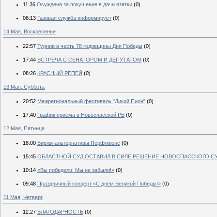
11:36
Осуждена за покушение в дачи взятки
(0)
08:13
Газовая служба информирует
(0)
14 Мая, Воскресенье
22:57
Турнир в честь 78 годовщины Дня Победы
(0)
17:44
ВСТРЕЧА С СЕНАТОРОМ И ДЕПУТАТОМ
(0)
08:26
КРАСНЫЙ РЕПЕЙ
(0)
13 Мая, Суббота
20:52
Межрегиональный фестиваль "Дикий Пион"
(0)
17:40
График приема в Новоспасской РБ
(0)
12 Мая, Пятница
18:00
Биржи-альтернативы Перфлюенс
(0)
15:45
ОБЛАСТНОЙ СУД ОСТАВИЛ В СИЛЕ РЕШЕНИЕ НОВОСПАССКОГО С
10:14
«Вы победили! Мы не забыли!»
(0)
09:48
Праздничный концерт «С днём Великой Победы!»
(0)
11 Мая, Четверг
12:27
БЛАГОДАРНОСТЬ
(0)