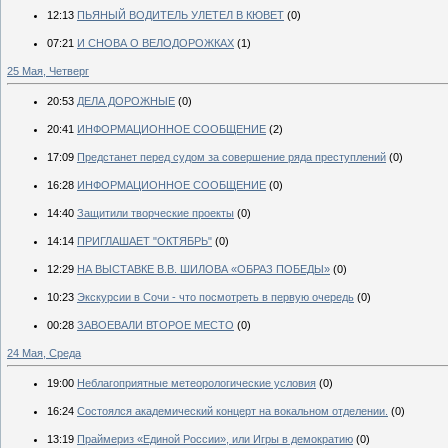
12:13
ПЬЯНЫЙ ВОДИТЕЛЬ УЛЕТЕЛ В КЮВЕТ
(0)
07:21
И СНОВА О ВЕЛОДОРОЖКАХ
(1)
25 Мая, Четверг
20:53
ДЕЛА ДОРОЖНЫЕ
(0)
20:41
ИНФОРМАЦИОННОЕ СООБЩЕНИЕ
(2)
17:09
Предстанет перед судом за совершение ряда преступлений
(0)
16:28
ИНФОРМАЦИОННОЕ СООБЩЕНИЕ
(0)
14:40
Защитили творческие проекты
(0)
14:14
ПРИГЛАШАЕТ "ОКТЯБРЬ"
(0)
12:29
НА ВЫСТАВКЕ В.В. ШИЛОВА «ОБРАЗ ПОБЕДЫ»
(0)
10:23
Экскурсии в Сочи - что посмотреть в первую очередь
(0)
00:28
ЗАВОЕВАЛИ ВТОРОЕ МЕСТО
(0)
24 Мая, Среда
19:00
Неблагоприятные метеорологические условия
(0)
16:24
Состоялся академический концерт на вокальном отделении.
(0)
13:19
Праймериз «Единой России», или Игры в демократию
(0)