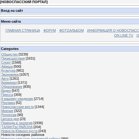
[
НОВОСПАССКИЙ ПОРТАЛ
]
Вход на сайт
Меню сайта
ГЛАВНАЯ СТРАНИЦА
ФОРУМ
ФОТОАЛЬБОМ
ИНФОРМАЦИЯ О НОВОСПАС
ON LINE TV
О
Categories
Общество
[3239]
Происшествия
[1631]
Спорт
[1568]
Афиша
[500]
Культура
[961]
Экономика
[1057]
Авто
[1261]
Криминал
[1371]
Образование
[835]
Видео
[547]
Пресса
[359]
К вашему сведению
[2714]
Реклама
[52]
Новоспасские вести
[1344]
Мнение
[322]
Репортаж
[90]
Цитата дня
[23]
Природа и экология
[1936]
ТАЛАНТЫ РАЙОНА
[204]
Новости Южного куста
[243]
Новости соседних районов
Новости сельских поселений района
[356]