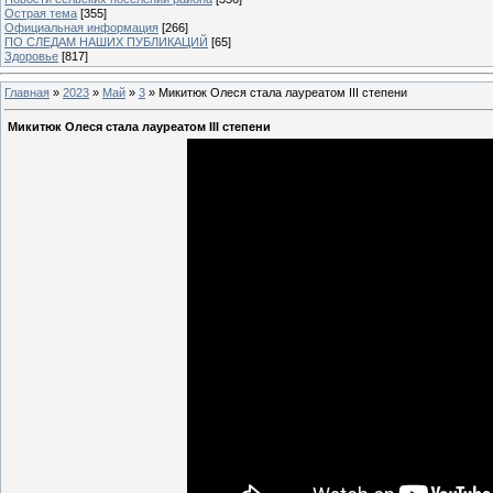
Острая тема
[355]
Официальная информация
[266]
ПО СЛЕДАМ НАШИХ ПУБЛИКАЦИЙ
[65]
Здоровье
[817]
Главная
»
2023
»
Май
»
3
» Микитюк Олеся стала лауреатом III степени
Микитюк Олеся стала лауреатом III степени