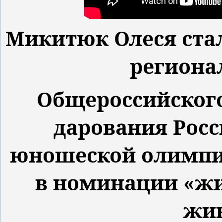
Микитюк Олеся стал
региона
Общероссийског
дарования Росс
юношеской олимпиа
в номинации «жи
жи