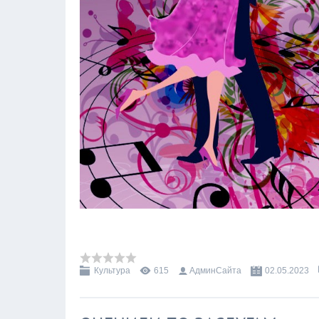
Культура
615
АдминСайта
02.05.2023