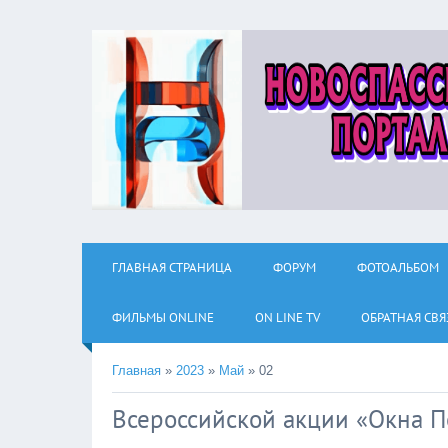
ГЛАВНАЯ СТРАНИЦА
ФОРУМ
ФОТОАЛЬБОМ
ФИЛЬМЫ ОNLINE
ON LINE TV
ОБРАТНАЯ СВЯ
Главная
»
2023
»
Май
»
02
Всероссийской акции «Окна 