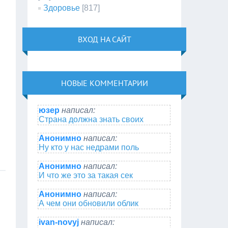
Здоровье
[817]
ВХОД НА САЙТ
НОВЫЕ КОММЕНТАРИИ
юзер
написал:
Страна должна знать своих
Анонимно
написал:
Ну кто у нас недрами поль
Анонимно
написал:
И что же это за такая сек
Анонимно
написал:
А чем они обновили облик
ivan-novyj
написал: