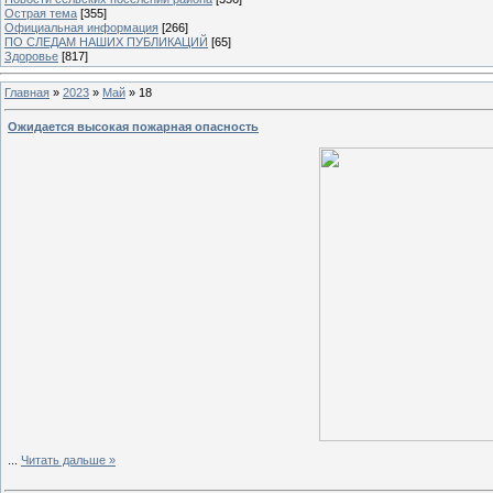
Острая тема
[355]
Официальная информация
[266]
ПО СЛЕДАМ НАШИХ ПУБЛИКАЦИЙ
[65]
Здоровье
[817]
Главная
»
2023
»
Май
»
18
Ожидается высокая пожарная опасность
...
Читать дальше »