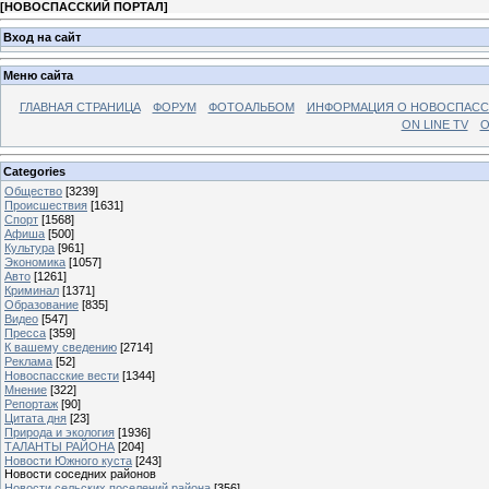
[
НОВОСПАССКИЙ ПОРТАЛ
]
Вход на сайт
Меню сайта
ГЛАВНАЯ СТРАНИЦА
ФОРУМ
ФОТОАЛЬБОМ
ИНФОРМАЦИЯ О НОВОСПАС
ON LINE TV
О
Categories
Общество
[3239]
Происшествия
[1631]
Спорт
[1568]
Афиша
[500]
Культура
[961]
Экономика
[1057]
Авто
[1261]
Криминал
[1371]
Образование
[835]
Видео
[547]
Пресса
[359]
К вашему сведению
[2714]
Реклама
[52]
Новоспасские вести
[1344]
Мнение
[322]
Репортаж
[90]
Цитата дня
[23]
Природа и экология
[1936]
ТАЛАНТЫ РАЙОНА
[204]
Новости Южного куста
[243]
Новости соседних районов
Новости сельских поселений района
[356]