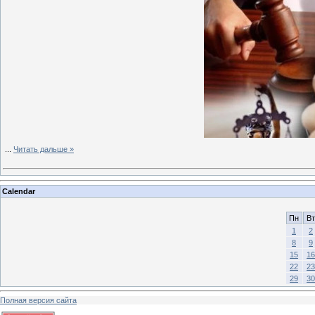
...
Читать дальше »
Calendar
Пн
Вт
1
2
8
9
15
16
22
23
29
30
Полная версия сайта