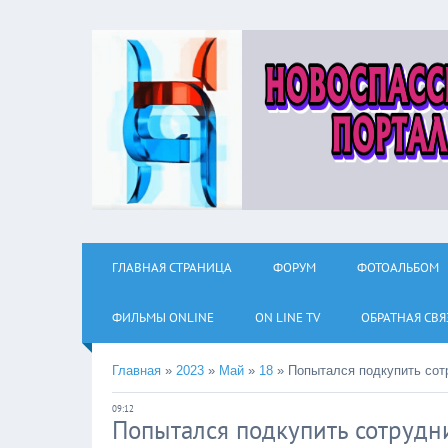
ГЛАВНАЯ СТРАНИЦА
ФОРУМ
ФОТОАЛЬБОМ
ФИЛЬМЫ ОNLINE
ON LINE TV
ОБРАТНАЯ СВЯ
Главная
»
2023
»
Май
»
18
»
Попытался подкупить со
09:12
Попытался подкупить сотруд