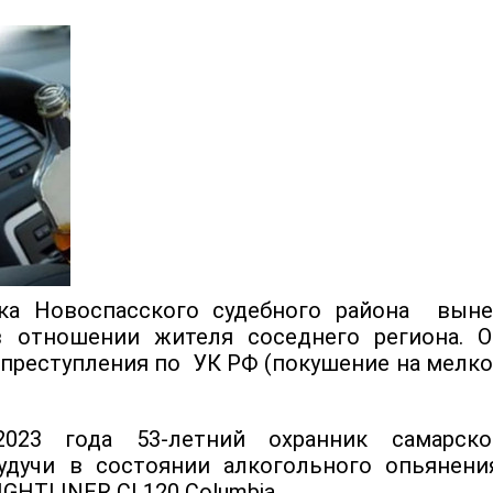
тка Новоспасского судебного района выне
в отношении жителя соседнего региона. О
преступления по УК РФ (покушение на мелко
023 года 53-летний охранник самарско
удучи в состоянии алкогольного опьянения
GHTLINER CL120 Columbia.