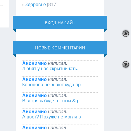
Здоровье
[817]
ВХОД НА САЙТ
НОВЫЕ КОММЕНТАРИИ
Анонимно
написал:
Любят у нас скрытничать.
Анонимно
написал:
Кононова не знают куда пр
Анонимно
написал:
Вся грязь будет в этом &q
Анонимно
написал:
А цвет? Похуже не могли в
Анонимно
написал: