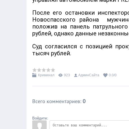
После его остановки инспектор
Новоспасского района мужчин
положив на панель патрульного
рублей, однако данные незаконны
Суд согласился с позицией прок
тысяч рублей.
Криминал
923
АдминСайта
0.0
/
0
Всего комментариев
:
0
Войдите: