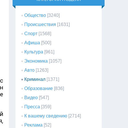
Общество
[3240]
Происшествия
[1631]
Спорт
[1568]
Афиша
[500]
Культура
[961]
Экономика
[1057]
Авто
[1263]
Криминал
[1371]
с
н
Образование
[836]
е
Видео
[547]
Пресса
[359]
й
К вашему сведению
[2714]
,
Реклама
[52]