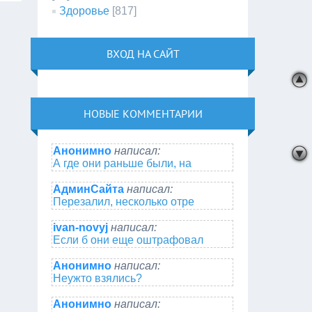
Здоровье
[817]
ВХОД НА САЙТ
НОВЫЕ КОММЕНТАРИИ
Анонимно
написал:
А где они раньше были, на
АдминСайта
написал:
Перезалил, несколько отре
ivan-novyj
написал:
Если б они еще оштрафовал
Анонимно
написал:
Неужто взялись?
Анонимно
написал: