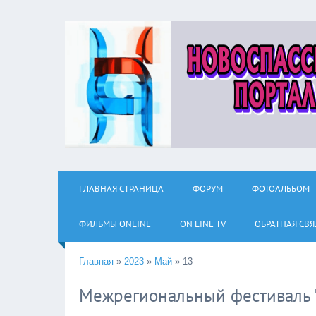
ГЛАВНАЯ СТРАНИЦА
ФОРУМ
ФОТОАЛЬБОМ
ФИЛЬМЫ ОNLINE
ON LINE TV
ОБРАТНАЯ СВЯ
Главная
»
2023
»
Май
»
13
Межрегиональный фестиваль 