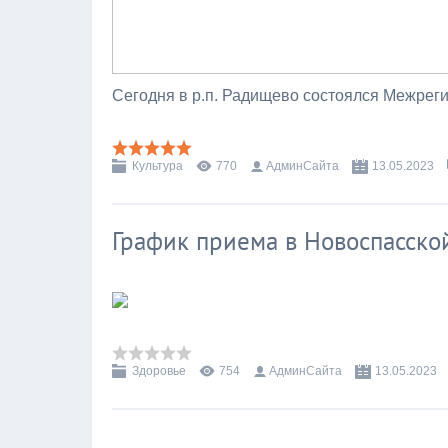
Сегодня в р.п. Радищево состоялся Межрег
Культура
770
АдминСайта
13.05.2023
График приема в Новоспасско
Здоровье
754
АдминСайта
13.05.2023