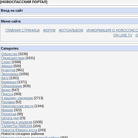
[
НОВОСПАССКИЙ ПОРТАЛ
]
Вход на сайт
Меню сайта
ГЛАВНАЯ СТРАНИЦА
ФОРУМ
ФОТОАЛЬБОМ
ИНФОРМАЦИЯ О НОВОСПАС
ON LINE TV
О
Categories
Общество
[3239]
Происшествия
[1631]
Спорт
[1568]
Афиша
[500]
Культура
[961]
Экономика
[1056]
Авто
[1261]
Криминал
[1371]
Образование
[835]
Видео
[547]
Пресса
[359]
К вашему сведению
[2713]
Реклама
[52]
Новоспасские вести
[1344]
Мнение
[322]
Репортаж
[90]
Цитата дня
[23]
Природа и экология
[1935]
ТАЛАНТЫ РАЙОНА
[204]
Новости Южного куста
[243]
Новости соседних районов
Новости сельских поселений района
[356]