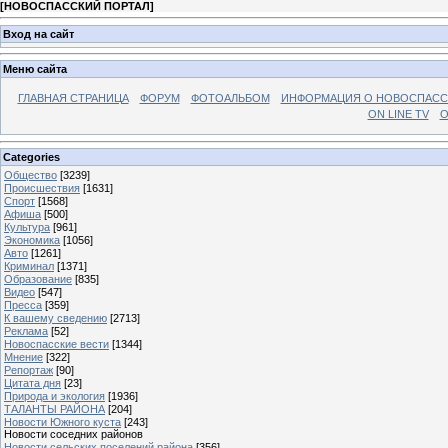
[
НОВОСПАССКИЙ ПОРТАЛ
]
Вход на сайт
Меню сайта
ГЛАВНАЯ СТРАНИЦА
ФОРУМ
ФОТОАЛЬБОМ
ИНФОРМАЦИЯ О НОВОСПАС
ON LINE TV
О
Categories
Общество
[3239]
Происшествия
[1631]
Спорт
[1568]
Афиша
[500]
Культура
[961]
Экономика
[1056]
Авто
[1261]
Криминал
[1371]
Образование
[835]
Видео
[547]
Пресса
[359]
К вашему сведению
[2713]
Реклама
[52]
Новоспасские вести
[1344]
Мнение
[322]
Репортаж
[90]
Цитата дня
[23]
Природа и экология
[1936]
ТАЛАНТЫ РАЙОНА
[204]
Новости Южного куста
[243]
Новости соседних районов
Новости сельских поселений района
[356]