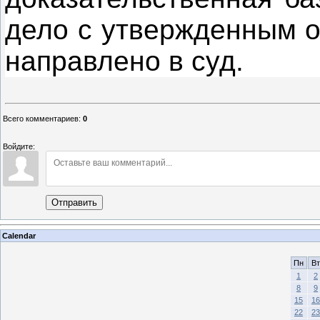
дело с утвержденным 
направлено в суд.
Всего комментариев
:
0
Войдите:
Отправить
Calendar
Пн
Вт
1
2
8
9
15
16
22
23