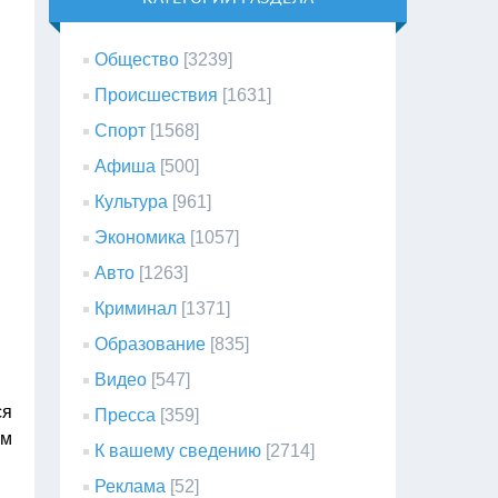
Общество
[3239]
Происшествия
[1631]
Спорт
[1568]
Афиша
[500]
Культура
[961]
Экономика
[1057]
Авто
[1263]
Криминал
[1371]
Образование
[835]
Видео
[547]
ся
Пресса
[359]
ом
К вашему сведению
[2714]
Реклама
[52]