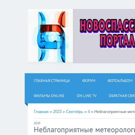
ГЛАВНАЯ СТРАНИЦА
ФОРУМ
ФОТОАЛЬБОМ
ФИЛЬМЫ ОNLINE
ON LINE TV
ОБРАТНАЯ СВЯ
Главная
»
2023
»
Сентябрь
»
4
»
Неблагоприятные мет
18:35
Неблагоприятные метеоролог