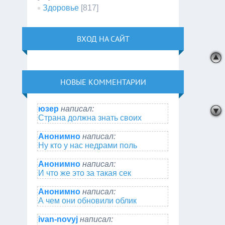
Здоровье
[817]
ВХОД НА САЙТ
НОВЫЕ КОММЕНТАРИИ
юзер
написал:
Страна должна знать своих
Анонимно
написал:
Ну кто у нас недрами поль
Анонимно
написал:
И что же это за такая сек
Анонимно
написал:
А чем они обновили облик
ivan-novyj
написал: