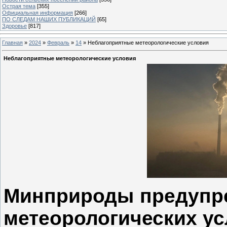
Острая тема
[355]
Официальная информация
[266]
ПО СЛЕДАМ НАШИХ ПУБЛИКАЦИЙ
[65]
Здоровье
[817]
Главная
»
2024
»
Февраль
»
14
» Неблагоприятные метеорологические условия
Неблагоприятные метеорологические условия
Минприроды предупре
метеорологических у