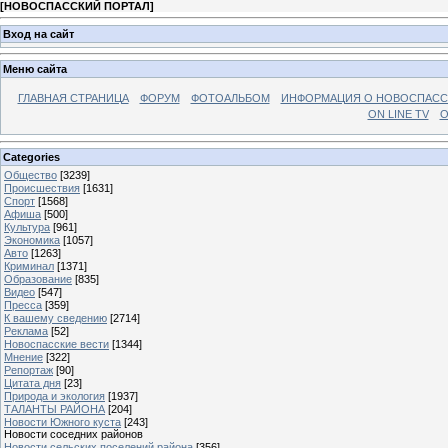
[
НОВОСПАССКИЙ ПОРТАЛ
]
Вход на сайт
Меню сайта
ГЛАВНАЯ СТРАНИЦА
ФОРУМ
ФОТОАЛЬБОМ
ИНФОРМАЦИЯ О НОВОСПАС
ON LINE TV
О
Categories
Общество
[3239]
Происшествия
[1631]
Спорт
[1568]
Афиша
[500]
Культура
[961]
Экономика
[1057]
Авто
[1263]
Криминал
[1371]
Образование
[835]
Видео
[547]
Пресса
[359]
К вашему сведению
[2714]
Реклама
[52]
Новоспасские вести
[1344]
Мнение
[322]
Репортаж
[90]
Цитата дня
[23]
Природа и экология
[1937]
ТАЛАНТЫ РАЙОНА
[204]
Новости Южного куста
[243]
Новости соседних районов
Новости сельских поселений района
[356]